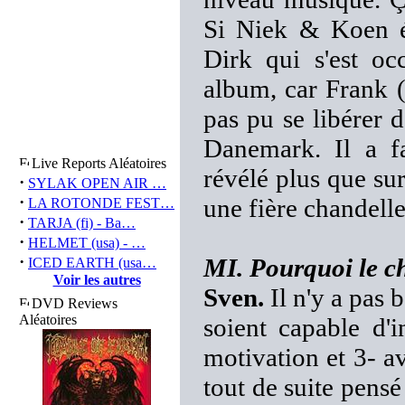
Si Niek & Koen éta
Dirk qui s'est oc
album, car Frank (
pas pu se libérer 
Danemark. Il a fa
Live Reports Aléatoires
révélé plus que su
·
SYLAK OPEN AIR …
·
une fière chandelle
LA ROTONDE FEST…
·
TARJA (fi) - Ba…
·
HELMET (usa) - …
·
MI. Pourquoi le cho
ICED EARTH (usa…
Voir les autres
Sven.
Il n'y a pas 
DVD Reviews
Aléatoires
soient capable d'
motivation et 3- av
tout de suite pensé 