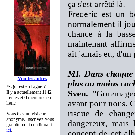
ça s'est arrêté là.
Frederic est un 
normalement il joue 
chance à la bass
maintenant affirme
ait jamais eu, d'un
MI. Dans chaque a
Voir les autres
plus ou moins cac
Qui est en Ligne ?
Sven.
"Goremaged
Il y a actuellement 1142
invités et 0 membres en
avant pour nous. C
ligne
risque de change
Vous êtes un visiteur
anonyme. Inscrivez-vous
dangereux, mais 
gratuitement en cliquant
ici
.
concept de cet alb