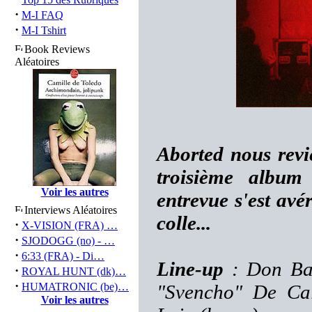
·
M-I FAQ
·
M-I Tshirt
Book Reviews
Aléatoires
Aborted nous revi
troisième album
Voir les autres
entrevue s'est avér
Interviews Aléatoires
colle...
·
X-VISION (FRA) …
·
SJODOGG (no) - …
·
6:33 (FRA) - Di…
Line-up
: Don Bar
·
ROYAL HUNT (dk)…
·
HUMATRONIC (be)…
"Svencho" De Calu
Voir les autres