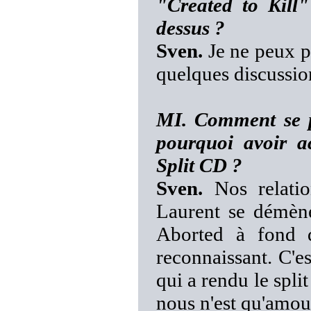
"Created to Kill
dessus ?
Sven.
Je ne peux pa
quelques discussion
MI. Comment se pa
pourquoi avoir ac
Split CD ?
Sven.
Nos relatio
Laurent se démène
Aborted à fond d
reconnaissant. C'e
qui a rendu le split
nous n'est qu'amour