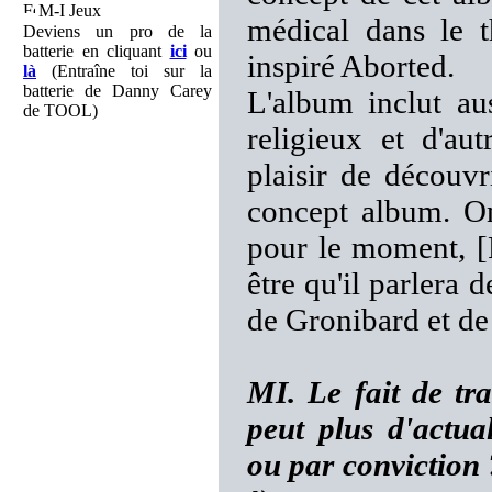
M-I Jeux
médical dans le 
Deviens un pro de la
batterie en cliquant
ici
ou
inspiré Aborted.
là
(Entraîne toi sur la
batterie de Danny Carey
L'album inclut au
de TOOL)
religieux et d'au
plaisir de découvr
concept album. On
pour le moment, [R
être qu'il parlera
de Gronibard et de
MI. Le fait de tr
peut plus d'actua
ou par conviction ?