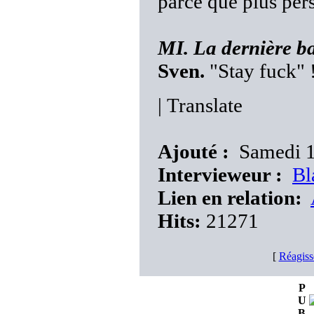
parce que plus per
MI. La dernière baf
Sven.
"Stay fuck" !
|
Translate
Ajouté :
Samedi 1
Intervieweur :
Bl
Lien en relation:
Hits:
21271
[
Réagiss
P
U
B