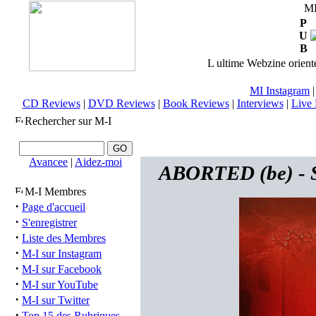
M
P
U
B
L ultime Webzine orienté
MI Instagram
CD Reviews
|
DVD Reviews
|
Book Reviews
|
Interviews
|
Live 
Rechercher sur M-I
Avancee
|
Aidez-moi
ABORTED (be) - S
M-I Membres
·
Page d'accueil
·
S'enregistrer
·
Liste des Membres
·
M-I sur Instagram
·
M-I sur Facebook
·
M-I sur YouTube
·
M-I sur Twitter
·
Top 15 des Rubriques