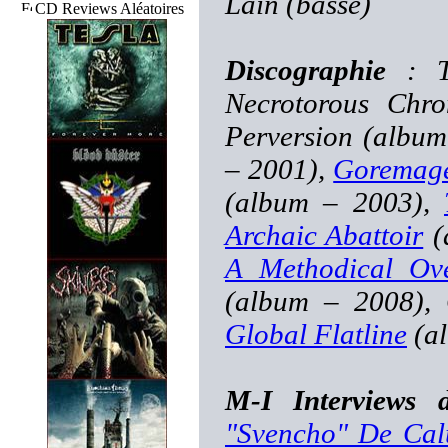
Lain (basse)
CD Reviews Aléatoires
Discographie
: T
Necrotorous Chro
Perversion (albu
– 2001),
Goremage
(album – 2003),
Archaic Abattoir
(
A Methodical Ove
(album – 2008), 
Global Flatline
(al
M-I Interviews 
"Svencho" De Cal