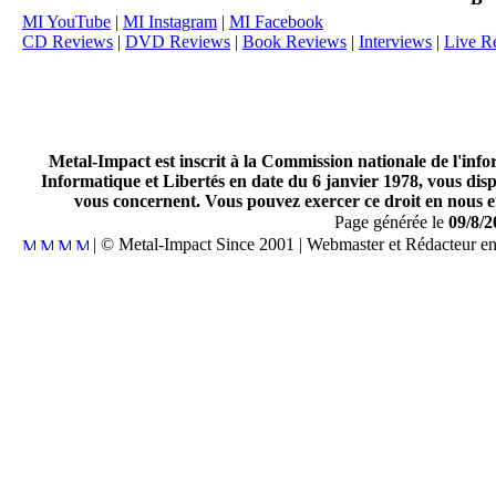
MI YouTube
|
MI Instagram
|
MI Facebook
CD Reviews
|
DVD Reviews
|
Book Reviews
|
Interviews
|
Live R
Metal-Impact est inscrit à la Commission nationale de l'inf
Informatique et Libertés en date du 6 janvier 1978, vous disp
vous concernent. Vous pouvez exercer ce droit en nous en
Page générée le
09/8/2
| © Metal-Impact Since 2001 | Webmaster et Rédacteur e