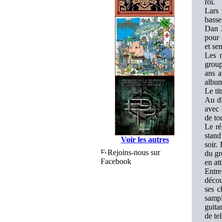
roi.
Lars 
basse
Dan 
pour 
et se
Les n
group
ans a
album
Le ti
Au d
avec 
de to
Le r
stand
Voir les autres
soir.
Rejoins-nous sur
du gr
Facebook
en at
Entre
décou
ses c
sampl
guita
de te