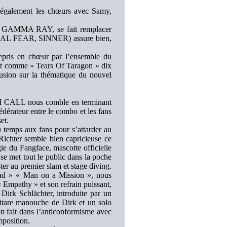
t également les chœurs avec Samy,
 GAMMA RAY, se fait remplacer
PRIMAL FEAR, SINNER) assure bien,
epris en chœur par l’ensemble du
tout comme « Tears Of Taragon » dix
fusion sur la thématique du nouvel
OM CALL nous comble en terminant
dérateur entre le combo et les fans
et.
u temps aux fans pour s’attarder au
Richter semble bien capricieuse ce
igie du Fangface, mascotte officielle
se met tout le public dans la poche
ter au premier slam et stage diving.
and » « Man on a Mission », nous
Empathy » et son refrain puissant,
irk Schlächter, introduite par un
itare manouche de Dirk et un solo
n fait dans l’anticonformisme avec
mposition.