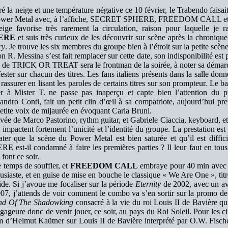
é la neige et une température négative ce 10 février, le Trabendo faisai
ower Metal avec, à l’affiche, SECRET SPHERE, FREEDOM CALL
ige favorise très rarement la circulation, raison pour laquelle je 
ERE
et suis très curieux de les découvrir sur scène après la chroniqu
ry
. Je trouve les six membres du groupe bien à l’étroit sur la petite scè
 R. Messina s’est fait remplacer sur cette date, son indisponibilité es
 de TRICK OR TREAT sera le frontman de la soirée, à noter sa démarche
ester sur chacun des titres. Les fans italiens présents dans la salle don
 rassurer en lisant les paroles de certains titres sur son prompteur. Le ba
r à Mister T. ne passe pas inaperçu et capte bien l’attention du pu
andro Conti, fait un petit clin d’œil à sa compatriote, aujourd’hui p
etite voix de mijaurée en évoquant Carla Bruni.
ivée de Marco Pastorino, rythm guitar, et Gabriele Ciaccia, keyboard, et 
 impactent fortement l’unicité et l’identité du groupe. La prestation est
ater que la scène du Power Metal est bien saturée et qu’il est diff
E est-il condamné à faire les premières parties ? Il leur faut en tous 
 font ce soir.
e temps de souffler, et
FREEDOM CALL
embraye pour 40 min avec C
usiaste, et en guise de mise en bouche le classique « We Are One », titr
ide. Si j’avoue me focaliser sur la période
Eternity
de 2002, avec un avi
07, j’attends de voir comment le combo va s’en sortir sur la promo de
nd Of The Shadowking
consacré à la vie du roi Louis II de Bavière qu
 gageure donc de venir jouer, ce soir, au pays du Roi Soleil. Pour les c
lm d’Helmut Kaütner sur Louis II de Bavière interprété par O.W. Fische