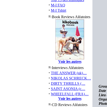
·
M-I FAQ
·
M-I Tshirt
Book Reviews Aléatoires
Voir les autres
Interviews Aléatoires
·
THE ANSWER (uk)…
·
NIKOLAS SCHRECK…
·
DIRTY THRILLS (…
Grou
·
SAINT ASONIA (c…
Date 
·
WHEELFALL (FRA)…
Lieu 
Voir les autres
Orga
Photo
CD Reviews Aléatoires