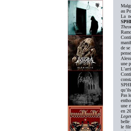
Malgr
au P
La ne
SPH
Theo
Ramon
Conti
manif
de se
pense
Aless
une p
L’arr
Conti
const
SPHER
qu’ils
Pas l
entho
une r
en 20
Lege
belle
le fi