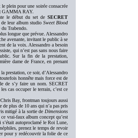
t le plein pour une soirée consacrée
 et GAMMA RAY.
rate le début du set de
SECRET
e de leur album studio
Sweet Blood
ne du Trabendo.
t plus longue que prévue. Alessandro
 avenante, invitant le public à se
nent de la voix. Alessandro a besoin
ssiste, qui n’est pas sans nous faire
blic. Sur la fin de la prestation,
remière dame de France, en prenant
la prestation, ce soir, d’Alessandro
 toutefois honnête mais force est de
icile de s’y faire un nom. SECRET
les cas occuper le terrain, c’est ce
hris Bay, frontman toujours aussi
e de plus de 10 ans qui n’a pas pris
s mitigé à la sortie de
Dimensions
 ce vrai-faux album concept qu’est
i s’était autoproclamé le Roi Lune,
inéphiles, prenez le temps de revoir
r pour y redécouvrir la folie de ce