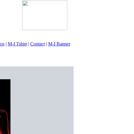
tos
|
M-I Tshirt
|
Contact
|
M-I Banner