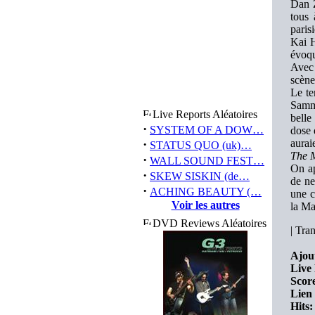
Dan Z
tous 
paris
Kai H
évoqu
Avec 
scène
Le te
Samme
Live Reports Aléatoires
belle
·
SYSTEM OF A DOW…
dose 
·
aurai
STATUS QUO (uk)…
The 
·
WALL SOUND FEST…
On ap
·
SKEW SISKIN (de…
de ne
·
ACHING BEAUTY (…
une c
Voir les autres
la Ma
DVD Reviews Aléatoires
|
Tran
Ajout
Live
Score
Lien 
Hits: