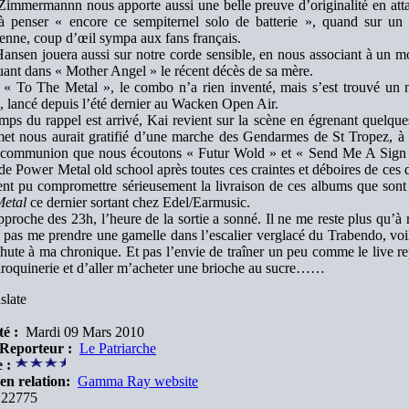
immermannn nous apporte aussi une belle preuve d’originalité en atta
à penser « encore ce sempiternel solo de batterie », quand sur un 
ienne, coup d’œil sympa aux fans français.
ansen jouera aussi sur notre corde sensible, en nous associant à un mo
ant dans « Mother Angel » le récent décès de sa mère.
« To The Metal », le combo n’a rien inventé, mais s’est trouvé un n
, lancé depuis l’été dernier au Wacken Open Air.
mps du rappel est arrivé, Kai revient sur la scène en égrenant quelqu
t nous aurait gratifié d’une marche des Gendarmes de St Tropez, à n
 communion que nous écoutons « Futur Wold » et « Send Me A Sign »
de Power Metal old school après toutes ces craintes et déboires de ces 
ent pu compromettre sérieusement la livraison de ces albums que son
Metal
ce dernier sortant chez Edel/Earmusic.
proche des 23h, l’heure de la sortie a sonné. Il ne me reste plus qu’à r
 pas me prendre une gamelle dans l’escalier verglacé du Trabendo, voi
hute à ma chronique. Et pas l’envie de traîner un peu comme le live 
roquinerie et d’aller m’acheter une brioche au sucre……
slate
é :
Mardi 09 Mars 2010
 Reporteur :
Le Patriarche
 :
en relation:
Gamma Ray website
22775