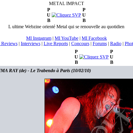
METAL IMPACT
P
P
U
U
B
B
L ultime Webzine orienté Metal qui se renouvelle au quotidien
MI Instagram
|
MI YouTube
|
MI Facebook
 Reviews
|
Interviews
|
Live Reports
|
Concours
|
Forums
|
Radio
|
Pho
P
P
U
U
B
B
A RAY (de) - Le Trabendo à Paris (10/02/10)