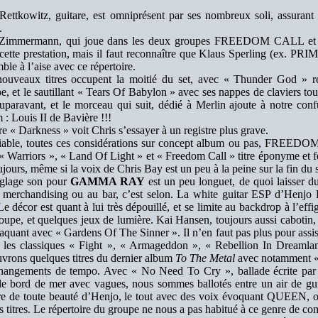
Rettkowitz, guitare, est omniprésent par ses nombreux soli, assuran
.
Zimmermann, qui joue dans les deux groupes FREEDOM CALL et
cette prestation, mais il faut reconnaître que Klaus Sperling (ex. 
mble à l’aise avec ce répertoire.
ouveaux titres occupent la moitié du set, avec « Thunder God » r
e, et le sautillant « Tears Of Babylon » avec ses nappes de claviers 
uparavant, et le morceau qui suit, dédié à Merlin ajoute à notre con
 : Louis II de Bavière !!!
tre « Darkness » voit Chris s’essayer à un registre plus grave.
iable, toutes ces considérations sur concept album ou pas, FREED
« Warriors », « Land Of Light » et « Freedom Call » titre éponyme et fé
ujours, même si la voix de Chris Bay est un peu à la peine sur la fin du s
églage son pour
GAMMA RAY
est un peu longuet, de quoi laisser d
 merchandising ou au bar, c’est selon. La white guitar ESP d’Henjo 
 Le décor est quant à lui très dépouillé, et se limite au backdrop à l’eff
oupe, et quelques jeux de lumière. Kai Hansen, toujours aussi cabotin, 
taquant avec « Gardens Of The Sinner ». Il n’en faut pas plus pour assis
 les classiques « Fight », « Armageddon », « Rebellion In Dreaml
vrons quelques titres du dernier album
To The Metal
avec notamment « 
hangements de tempo. Avec « No Need To Cry », ballade écrite par D
e bord de mer avec vagues, nous sommes ballotés entre un air de gu
re de toute beauté d’Henjo, le tout avec des voix évoquant QUEEN, o
ls titres. Le répertoire du groupe ne nous a pas habitué à ce genre de co