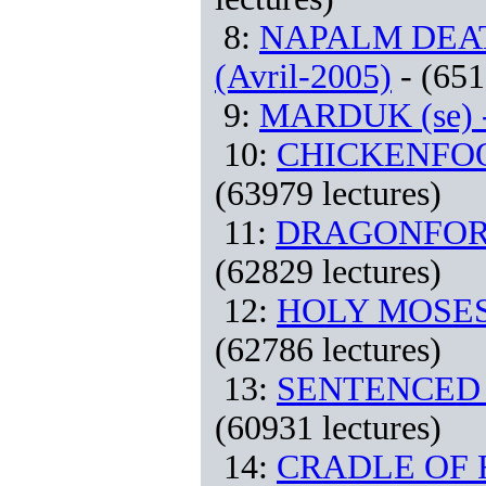
8:
NAPALM DEATH 
(Avril-2005)
- (651
9:
MARDUK (se) -
10:
CHICKENFOOT (
(63979 lectures)
11:
DRAGONFORCE 
(62829 lectures)
12:
HOLY MOSES (d
(62786 lectures)
13:
SENTENCED (fi
(60931 lectures)
14:
CRADLE OF FIL