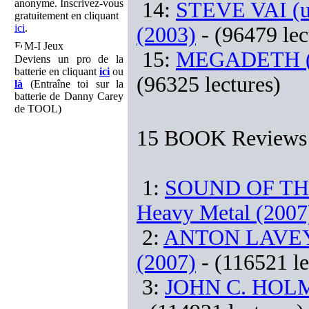
anonyme. Inscrivez-vous
14:
STEVE VAI (us
gratuitement en cliquant
ici
.
(2003)
- (96479 lec
M-I Jeux
15:
MEGADETH (us
Deviens un pro de la
batterie en cliquant
ici
ou
(96325 lectures)
là
(Entraîne toi sur la
batterie de Danny Carey
de TOOL)
15 BOOK Reviews l
1:
SOUND OF THE B
Heavy Metal (2007
2:
ANTON LAVEY : 
(2007)
- (116521 le
3:
JOHN C. HOLMES