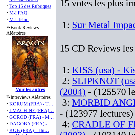
15 votes les plus i
·
Top 15 des Rubriques
·
M-I FAQ
·
M-I Tshirt
1:
Sur Metal Impac
Book Reviews
Aléatoires
15 CD Reviews les 
1:
KISS (usa) - Ki
2:
SLIPKNOT (usa) 
(2004)
- (125570 le
Voir les autres
Interviews Aléatoires
3:
MORBID ANGEL (
·
KORUM (FRA) - T…
·
I-MACHINE (FRA)…
- (123977 lectures)
·
GOROD (FRA) - M…
4:
CRADLE OF FIL
·
DAGOBA (FRA) - …
·
KOB (FRA) - Thi…