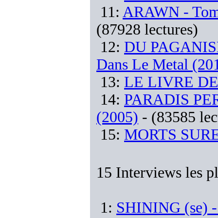
11:
ARAWN - Tome 
(87928 lectures)
12:
DU PAGANISM
Dans Le Metal (20
13:
LE LIVRE DE
14:
PARADIS PERD
(2005)
- (83585 lec
15:
MORTS SURES
15 Interviews les p
1:
SHINING (se) - 