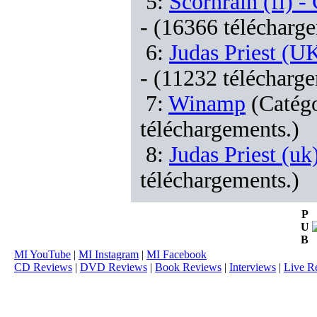
5:
Scornrain (fi) 
- (16366 télécharg
6:
Judas Priest (U
- (11232 télécharge
7:
Winamp
(Catég
téléchargements.)
8:
Judas Priest (uk
téléchargements.)
P
U
B
MI YouTube
|
MI Instagram
|
MI Facebook
CD Reviews
|
DVD Reviews
|
Book Reviews
|
Interviews
|
Live R