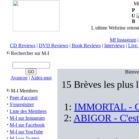
M
P
U
B
L ultime Webzine orienté
MI Instagram
CD Reviews
|
DVD Reviews
|
Book Reviews
|
Interviews
|
Live 
Rechercher sur M-I
Bienv
Avancee
|
Aidez-moi
15 Brèves les plus 
M-I Membres
·
Page d'accueil
·
1:
IMMORTAL - C'es
S'enregistrer
·
Liste des Membres
2:
ABIGOR - C'est f
·
M-I sur Instagram
·
M-I sur Facebook
·
M-I sur YouTube
·
M-I sur Twitter