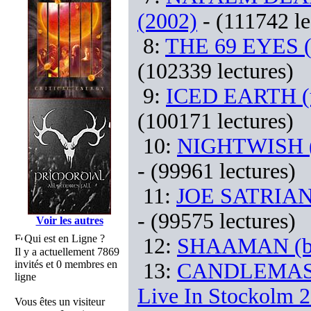
(2002)
- (111742 le
8:
THE 69 EYES (fi
(102339 lectures)
9:
ICED EARTH (us
(100171 lectures)
10:
NIGHTWISH (fi
- (99961 lectures)
11:
JOE SATRIANI 
- (99575 lectures)
Voir les autres
Qui est en Ligne ?
12:
SHAAMAN (br) 
Il y a actuellement 7869
invités et 0 membres en
13:
CANDLEMASS (
ligne
Live In Stockolm 
Vous êtes un visiteur