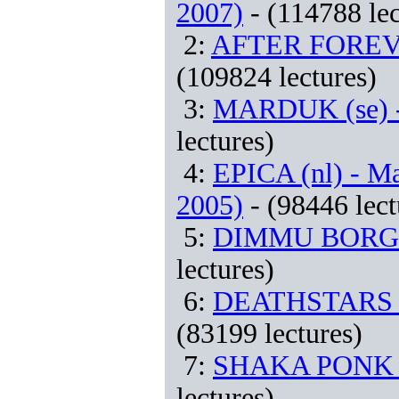
2007)
- (114788 lec
2:
AFTER FOREVER 
(109824 lectures)
3:
MARDUK (se) -
lectures)
4:
EPICA (nl) - Ma
2005)
- (98446 lect
5:
DIMMU BORGIR 
lectures)
6:
DEATHSTARS (s
(83199 lectures)
7:
SHAKA PONK (F
lectures)