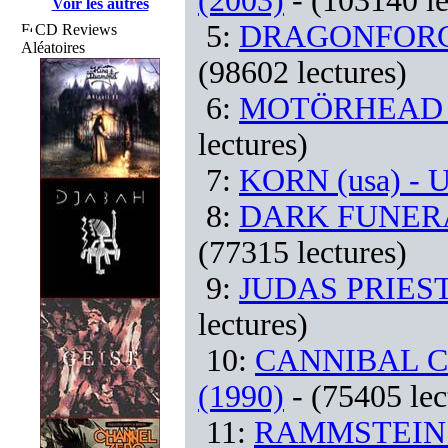
(2003)
- (103140 le
Voir les autres
5:
DRAGONFORCE 
CD Reviews
Aléatoires
(98602 lectures)
6:
MOTÖRHEAD (uk
lectures)
7:
KORN (usa) - U
8:
DARK FUNERAL 
(77315 lectures)
9:
JUDAS PRIEST (
lectures)
10:
CANNIBAL COR
(1990)
- (75405 lec
11:
RAMMSTEIN (d