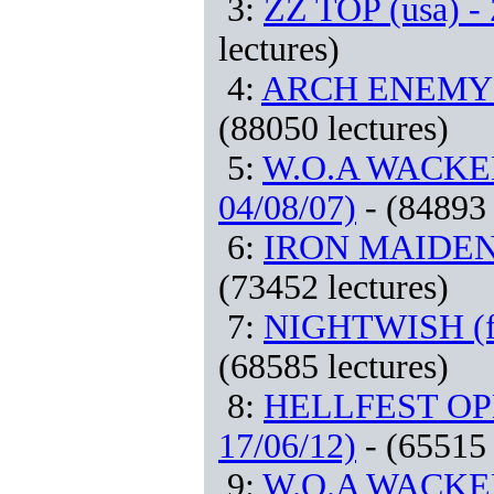
3:
ZZ TOP (usa) - 
lectures)
4:
ARCH ENEMY (se
(88050 lectures)
5:
W.O.A WACKEN 
04/08/07)
- (84893 
6:
IRON MAIDEN (u
(73452 lectures)
7:
NIGHTWISH (fi) 
(68585 lectures)
8:
HELLFEST OPEN
17/06/12)
- (65515 
9:
W.O.A WACKEN 