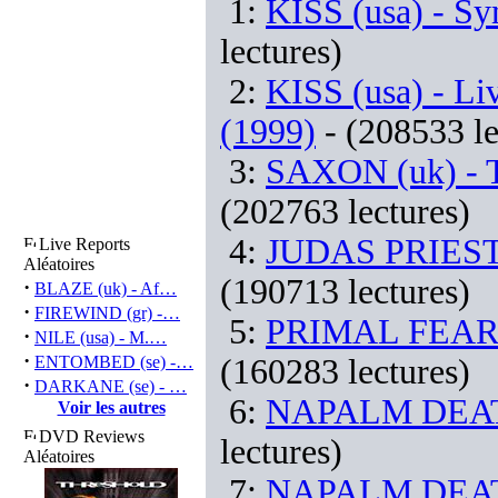
1:
KISS (usa) - S
lectures)
2:
KISS (usa) - Li
(1999)
- (208533 le
3:
SAXON (uk) - T
(202763 lectures)
4:
JUDAS PRIEST (
Live Reports
Aléatoires
(190713 lectures)
·
BLAZE (uk) - Af…
·
FIREWIND (gr) -…
5:
PRIMAL FEAR (d
·
NILE (usa) - M.…
·
ENTOMBED (se) -…
(160283 lectures)
·
DARKANE (se) - …
6:
NAPALM DEATH
Voir les autres
DVD Reviews
lectures)
Aléatoires
7:
NAPALM DEATH 