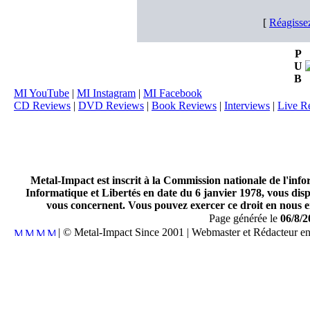
[
Réagisse
P
U
B
MI YouTube
|
MI Instagram
|
MI Facebook
CD Reviews
|
DVD Reviews
|
Book Reviews
|
Interviews
|
Live R
Metal-Impact est inscrit à la Commission nationale de l'inf
Informatique et Libertés en date du 6 janvier 1978, vous disp
vous concernent. Vous pouvez exercer ce droit en nous en
Page générée le
06/8/2
| © Metal-Impact Since 2001 | Webmaster et Rédacteur e