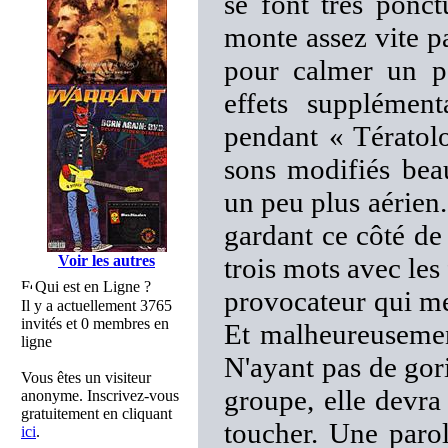
se font très ponc
monte assez vite pa
pour calmer un pe
effets supplément
pendant « Tératolo
sons modifiés bea
un peu plus aérien
gardant ce côté de
Voir les autres
trois mots avec les
Qui est en Ligne ?
provocateur qui me
Il y a actuellement 3765
invités et 0 membres en
Et malheureusement
ligne
N'ayant pas de gor
Vous êtes un visiteur
groupe, elle devra
anonyme. Inscrivez-vous
gratuitement en cliquant
toucher. Une parol
ici
.