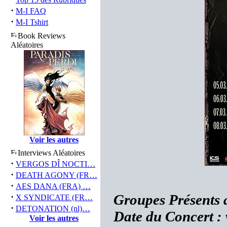
·
M-I FAQ
·
M-I Tshirt
Book Reviews
Aléatoires
Voir les autres
Interviews Aléatoires
·
VERGOS DÎ NOCTI…
·
DEATH AGONY (FR…
·
AES DANA (FRA) …
·
Groupes Présents
X SYNDICATE (FR…
·
DETONATION (nl)…
Date du Concert :
Voir les autres