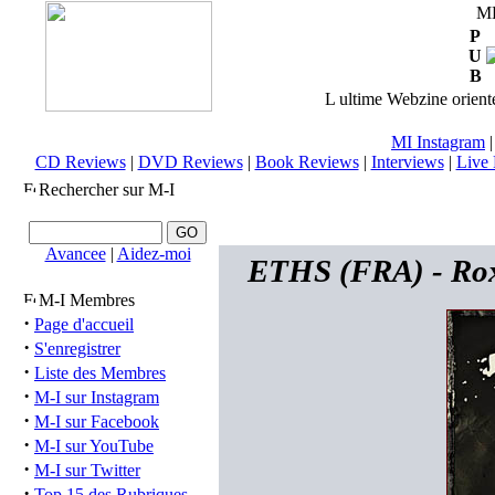
M
P
U
B
L ultime Webzine orienté
MI Instagram
CD Reviews
|
DVD Reviews
|
Book Reviews
|
Interviews
|
Live 
Rechercher sur M-I
Avancee
|
Aidez-moi
ETHS (FRA) - Rox
M-I Membres
·
Page d'accueil
·
S'enregistrer
·
Liste des Membres
·
M-I sur Instagram
·
M-I sur Facebook
·
M-I sur YouTube
·
M-I sur Twitter
·
Top 15 des Rubriques