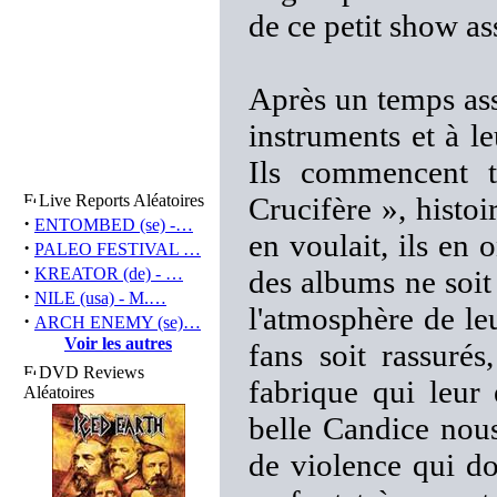
de ce petit show as
Après un temps ass
instruments et à l
Ils commencent 
Live Reports Aléatoires
Crucifère », histo
·
ENTOMBED (se) -…
en voulait, ils en
·
PALEO FESTIVAL …
·
KREATOR (de) - …
des albums ne soit
·
NILE (usa) - M.…
l'atmosphère de le
·
ARCH ENEMY (se)…
Voir les autres
fans soit rassuré
DVD Reviews
fabrique qui leur 
Aléatoires
belle Candice nou
de violence qui d