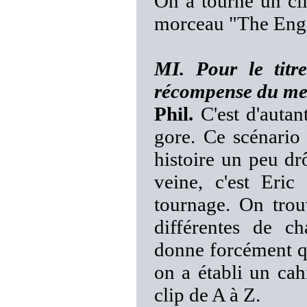
On a tourné un cli
morceau "The Engi
MI. Pour le titr
récompense du meil
Phil.
C'est d'autant
gore. Ce scénario 
histoire un peu dr
veine, c'est Eric
tournage. On trouv
différentes de
donne forcément qu
on a établi un cah
clip de A à Z.