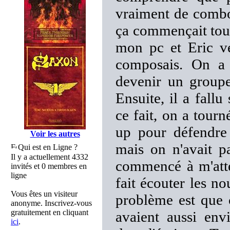
vraiment de combo.
ça commençait tout 
mon pc et Eric ve
composais. On a
devenir un groupe
Ensuite, il a fall
ce fait, on a tour
up pour défendr
Voir les autres
mais on n'avait pa
Qui est en Ligne ?
Il y a actuellement 4332
commencé à m'attel
invités et 0 membres en
ligne
fait écouter les 
Vous êtes un visiteur
problème est que c
anonyme. Inscrivez-vous
gratuitement en cliquant
avaient aussi env
ici
.