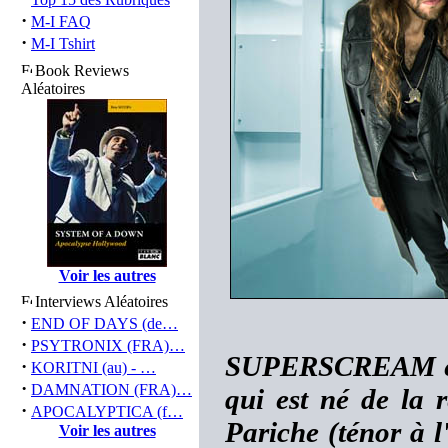
·
M-I FAQ
·
M-I Tshirt
Book Reviews
Aléatoires
Voir les autres
Interviews Aléatoires
·
END OF DAYS (de…
·
PSYTRONIX (FRA)…
SUPERSCREAM est 
·
KORITNI (au) - …
·
DAMNATION (FRA)…
qui est né de la r
·
APOCALYPTICA (f…
Pariche (ténor à l
Voir les autres