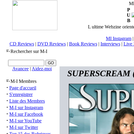
M
P
U
B
L ultime Webzine orienté
MI Instagram
CD Reviews
|
DVD Reviews
|
Book Reviews
|
Interviews
|
Live 
Rechercher sur M-I
Avancee
|
Aidez-moi
SUPERSCREAM (FR
M-I Membres
·
Page d'accueil
·
S'enregistrer
·
Liste des Membres
·
M-I sur Instagram
·
M-I sur Facebook
·
M-I sur YouTube
·
M-I sur Twitter
·
Top 15 des Rubriques