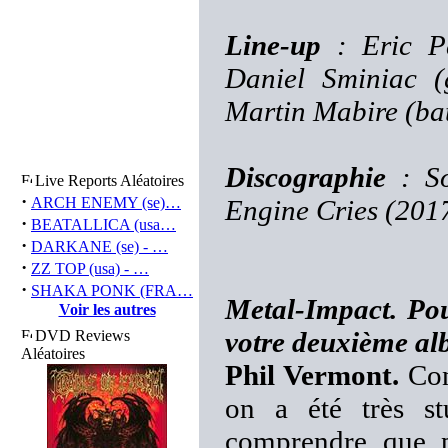
Line-up
: Eric Pa
Daniel Sminiac (g
Martin Mabire (bat
Discographie
: So
Live Reports Aléatoires
·
ARCH ENEMY (se)…
Engine Cries (201
·
BEATALLICA (usa…
·
DARKANE (se) - …
·
ZZ TOP (usa) - …
·
SHAKA PONK (FRA…
Metal-Impact. Pou
Voir les autres
votre deuxième a
DVD Reviews
Aléatoires
Phil Vermont.
Cont
on a été très st
comprendre que p