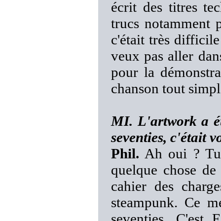
écrit des titres t
trucs notamment po
c'était très diffici
veux pas aller dans
pour la démonstra
chanson tout simp
MI. L'artwork a ét
seventies, c'était v
Phil.
Ah oui ? Tu 
quelque chose de t
cahier des charge
steampunk. Ce mé
seventies. C'est 