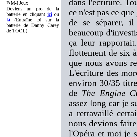
dans l'écriture. To
M-I Jeux
Deviens un pro de la
ce n'est pas ce que
batterie en cliquant
ici
ou
là
(Entraîne toi sur la
de se séparer, i
batterie de Danny Carey
beaucoup d'investi
de TOOL)
ça leur rapportai
flottement de six à
que nous avons re
L'écriture des mor
environ 30/35 titr
de
The Engine Cr
assez long car je s
a retravaillé cert
nous devions faire
l'Opéra et moi je 