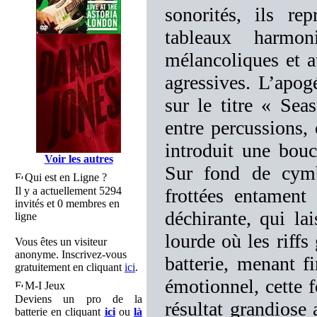
sonorités, ils re
tableaux harmo
mélancoliques et a
agressives. L’apog
sur le titre « Sea
entre percussions, 
introduit une bouc
Voir les autres
Sur fond de cymb
Qui est en Ligne ?
Il y a actuellement 5294
frottées entament
invités et 0 membres en
déchirante, qui la
ligne
lourde où les riffs
Vous êtes un visiteur
anonyme. Inscrivez-vous
batterie, menant f
gratuitement en cliquant
ici
.
émotionnel, cette f
M-I Jeux
Deviens un pro de la
résultat grandiose 
batterie en cliquant
ici
ou
là