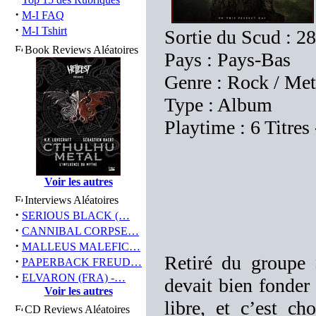
·
M-I FAQ
·
M-I Tshirt
Sortie du Scud : 2
Book Reviews Aléatoires
Pays : Pays-Bas
Genre : Rock / Met
Type : Album
Playtime : 6 Titres
Voir les autres
Interviews Aléatoires
·
SERIOUS BLACK (…
·
CANNIBAL CORPSE…
·
MALLEUS MALEFIC…
Retiré du group
·
PAPERBACK FREUD…
·
ELVARON (FRA) -…
devait bien fonder
Voir les autres
libre, et c’est 
CD Reviews Aléatoires