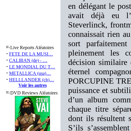
en délégant le pos
avait déjà eu l’
Steverlinck, front
connaissait rien a
sort parfaitement
Live Reports Aléatoires
pleinement les c
·
FETE DE LA MUSI…
·
décision similaire
CALIBAN (de) - …
·
LE MONDIAL DU T…
éternel compagn
·
METALLICA (usa)…
·
PORCUPINE TREE) q
HELLLANDER (ch)…
Voir les autres
puissance et subtil
DVD Reviews Aléatoires
d’un album co
chaque titre sépa
dont ils résultent 
S’ils s’assemblen