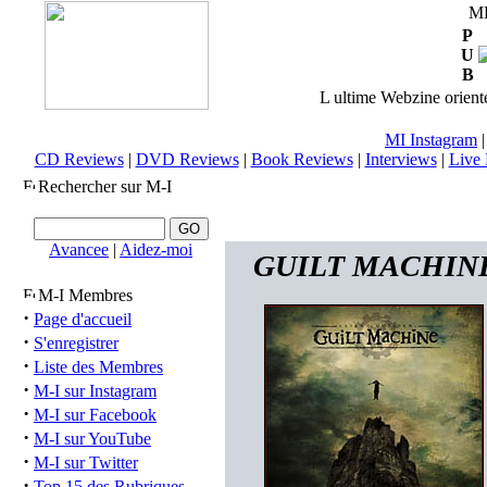
M
P
U
B
L ultime Webzine orienté
MI Instagram
CD Reviews
|
DVD Reviews
|
Book Reviews
|
Interviews
|
Live 
Rechercher sur M-I
Avancee
|
Aidez-moi
GUILT MACHINE (n
M-I Membres
·
Page d'accueil
·
S'enregistrer
·
Liste des Membres
·
M-I sur Instagram
·
M-I sur Facebook
·
M-I sur YouTube
·
M-I sur Twitter
·
Top 15 des Rubriques