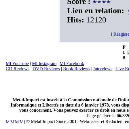
Score :
Lien en relation:
Hits:
12120
[
Réagisse
P
U
B
MI YouTube
|
MI Instagram
|
MI Facebook
CD Reviews
|
DVD Reviews
|
Book Reviews
|
Interviews
|
Live R
Metal-Impact est inscrit à la Commission nationale de l'inf
Informatique et Libertés en date du 6 janvier 1978, vous disp
vous concernent. Vous pouvez exercer ce droit en nous en
Page générée le
06/8/2
| © Metal-Impact Since 2001 | Webmaster et Rédacteur e