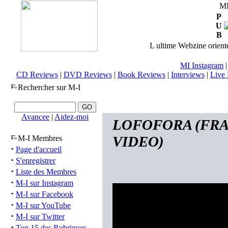
M
P
U
B
L ultime Webzine orienté
MI Instagram
CD Reviews
|
DVD Reviews
|
Book Reviews
|
Interviews
|
Live 
Rechercher sur M-I
Avancee
|
Aidez-moi
LOFOFORA (FRA) 
VIDEO)
M-I Membres
·
Page d'accueil
·
S'enregistrer
·
Liste des Membres
·
M-I sur Instagram
·
M-I sur Facebook
·
M-I sur YouTube
·
M-I sur Twitter
·
Top 15 des Rubriques