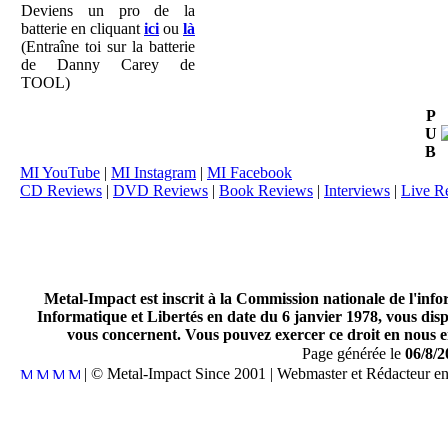
Deviens un pro de la
batterie en cliquant
ici
ou
là
(Entraîne toi sur la batterie
de Danny Carey de
TOOL)
P
U
B
MI YouTube
|
MI Instagram
|
MI Facebook
CD Reviews
|
DVD Reviews
|
Book Reviews
|
Interviews
|
Live R
Metal-Impact est inscrit à la Commission nationale de l'inf
Informatique et Libertés en date du 6 janvier 1978, vous disp
vous concernent. Vous pouvez exercer ce droit en nous en
Page générée le
06/8/2
| © Metal-Impact Since 2001 | Webmaster et Rédacteur e