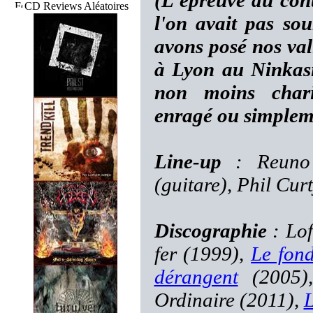
(L'épreuve du cont
CD Reviews Aléatoires
l'on avait pas so
avons posé nos val
à Lyon au Ninkasi 
non moins chari
enragé ou simpleme
Line-up
: Reuno 
(guitare), Phil Cur
Discographie
: Lof
fer (1999),
Le fond
dérangent
(2005
Ordinaire (2011),
L