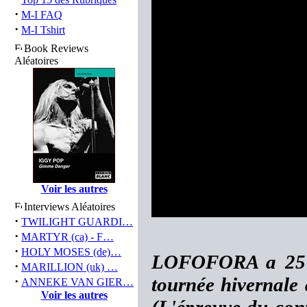
·
M-I FAQ
·
M-I Tshirt
Book Reviews
Aléatoires
Voir les autres
Interviews Aléatoires
·
TWILIGHT GUARDI…
·
MARTYR (ca) - F…
·
HOLY MOSES (de)…
LOFOFORA a 25 a
·
MARILLION (uk) …
tournée hivernale a
·
ANNEKE VAN GIER…
Voir les autres