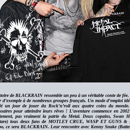
stoire de BLACKRAIN ressemble un peu à un véritable conte de fée. Le
ir d’exemple à de nombreux groupes français. Un mode d’emploi idéa
dé un jour de jouer du Rock’n’roll aux quatre coins du monde.
ssaires pour atteindre leurs rêves ! L’aventure commence en 200
tement, pas vraiment la patrie du Metal. Deux copains, Swan H
itare) tous deux fans de MOTLEY CRUE, WASP ET GUNS & RO
o, ce sera BLACKRAIN. Leur rencontre avec Kenny Snake (Batterie