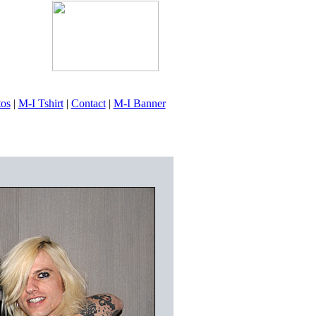
tos
|
M-I Tshirt
|
Contact
|
M-I Banner