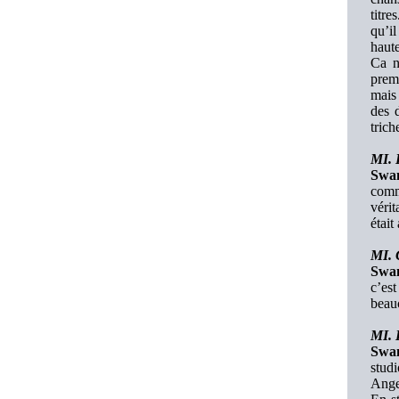
titre
qu’il
haute
Ca n
premi
mais
des d
trich
MI. D
Swa
comm
vérit
était
MI. 
Swa
c’est
beau
MI. 
Swa
stud
Angel