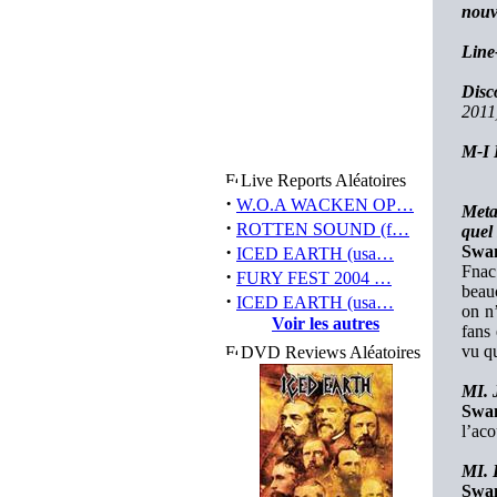
nouv
Line
Disc
2011
M-I 
Live Reports Aléatoires
·
W.O.A WACKEN OP…
Meta
·
ROTTEN SOUND (f…
quel
·
Swan
ICED EARTH (usa…
Fnac
·
FURY FEST 2004 …
beauc
·
ICED EARTH (usa…
on n
Voir les autres
fans
vu qu
DVD Reviews Aléatoires
MI. 
Swa
l’ac
MI. 
Swa