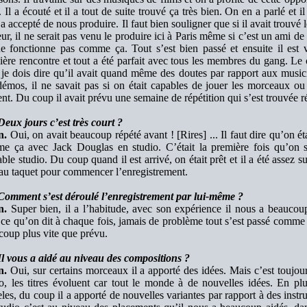
s. Il a écouté et il a tout de suite trouvé ça très bien. On en a parlé et il
 a accepté de nous produire. Il faut bien souligner que si il avait trouv
ur, il ne serait pas venu le produire ici à Paris même si c’est un ami de
e fonctionne pas comme ça. Tout s’est bien passé et ensuite il est 
ère rencontre et tout a été parfait avec tous les membres du gang. Le c
 je dois dire qu’il avait quand même des doutes par rapport aux music
émos, il ne savait pas si on était capables de jouer les morceaux ou p
ent. Du coup il avait prévu une semaine de répétition qui s’est trouvée ré
eux jours c’est très court ?
n.
Oui, on avait beaucoup répété avant ! [Rires] ... Il faut dire qu’on étai
e ça avec Jack Douglas en studio. C’était la première fois qu’on se
able studio. Du coup quand il est arrivé, on était prêt et il a été assez s
 au taquet pour commencer l’enregistrement.
Comment s’est déroulé l’enregistrement par lui-même ?
n.
Super bien, il a l’habitude, avec son expérience il nous a beaucoup
 ce qu’on dit à chaque fois, jamais de problème tout s’est passé comme 
coup plus vite que prévu.
Il vous a aidé au niveau des compositions ?
n.
Oui, sur certains morceaux il a apporté des idées. Mais c’est toujo
io, les titres évoluent car tout le monde à de nouvelles idées. En pl
es, du coup il a apporté de nouvelles variantes par rapport à des instru