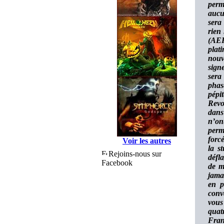
perm
aucu
sera
rien
(AE
plat
nouv
sign
sera
phas
pépi
Revo
dans
n’on
perm
forc
Voir les autres
la s
Rejoins-nous sur
défla
Facebook
de m
jama
en p
conv
vous
quat
Fran