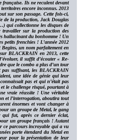
 française. Ils ne reculent devant
territoires encore inconnus. 2013
 sur son passage. Cette fois-ci,
nde de la production, Jack Douglas
collectionne les disques de
travailler sur la production des
ès hallucinant du bonhomme ! Un
es petits frenchies ! L’année 2012
 It Begins, un nom parfaitement en
ter sur BLACKRAIN en 2013, cette
voluer, il suffit d’écouter « Re-
re que le combo a plus d’un tour
it pas suffisant, les BLACKRAIN
alent, une idée de génie qui leur
connaissait pas et qui n’était pas
et le challenge risqué, pourtant à
ne vraie réussite ! Une véritable
n et l’interrogation, aboutira tout
furent énormes et vont changer à
 pour un groupe de Metal, le gang
qui fut, après ce dernier éclat,
 pour un groupe français ! Autant
ur ce parcours incroyable qui a vu
années porte étendard du Metal en
teur pour la présentation de leur