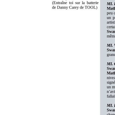
(Entraîne toi sur la batterie
MI. I
de Danny Carey de TOOL)
Mat
peu c
un p
artis
certa
Swa
même.
MI. 
Swa
grand
MI. 
Swa
Mat
nive
sign
un mo
n’avi
falla
MI. 
Swa
chans