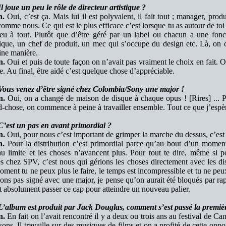
l joue un peu le rôle de directeur artistique ?
h.
Oui, c’est ça. Mais lui il est polyvalent, il fait tout ; manager, produc
omme nous. Ce qui est le plus efficace c’est lorsque tu as autour de to
eu à tout. Plutôt que d’être géré par un label ou chacun a une fonct
tique, un chef de produit, un mec qui s’occupe du design etc. Là, on c
ine manière.
n.
Oui et puis de toute façon on n’avait pas vraiment le choix en fait. On
 Au final, être aidé c’est quelque chose d’appréciable.
Vous venez d’être signé chez Colombia/Sony une major !
n.
Oui, on a changé de maison de disque à chaque opus ! [Rires] ... Po
-chose, on commence à peine à travailler ensemble. Tout ce que j’espère
C’est un pas en avant primordial ?
n.
Oui, pour nous c’est important de grimper la marche du dessus, c’es
h.
Pour la distribution c’est primordial parce qu’au bout d’un moment 
au limite et les choses n’avancent plus. Pour tout te dire, même si 
és chez SPV, c’est nous qui gérions les choses directement avec les di
ment tu ne peux plus le faire, le temps est incompressible et tu ne peu
ons pas signé avec une major, je pense qu’on aurait été bloqués par rap
it absolument passer ce cap pour atteindre un nouveau palier.
L’album est produit par Jack Douglas, comment s’est passé la premiè
n.
En fait on l’avait rencontré il y a deux ou trois ans au festival de Ca
ons. Il travaille sur des musiques de films et on a profité de cette op