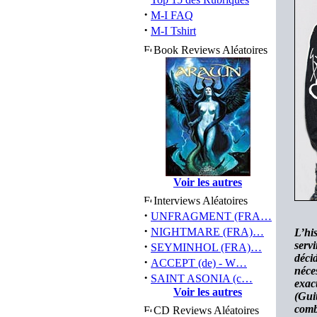
·
M-I FAQ
·
M-I Tshirt
Book Reviews Aléatoires
Voir les autres
Interviews Aléatoires
·
UNFRAGMENT (FRA…
·
NIGHTMARE (FRA)…
L’hi
·
serv
SEYMINHOL (FRA)…
déci
·
ACCEPT (de) - W…
néce
·
SAINT ASONIA (c…
exac
Voir les autres
(Gu
comb
CD Reviews Aléatoires