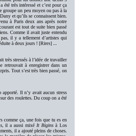
 a été très intéressé et c’est pour ça
é le groupe un peu moyen ou pas à la
 Dany et qu’ils se connaissent bien.
venu à Paris deux ans après notre
ourant est tout de suite bien passé
iens. Comme il avait juste entendu
as, il y a tellement d’artistes qui
duite à deux jours ! [Rires] ...
t très stressés à l’idée de travailler
 retrouvait à enregistrer dans un
urpris. Tout s’est très bien passé, on
 apporté. Il n’y avait aucun stress
sur des roulettes. Du coup on a été
urs comme ça, une fois que tu es en
us, il a aussi mixé
It Bigins
à Los
ments, il a ajouté pleins de choses.