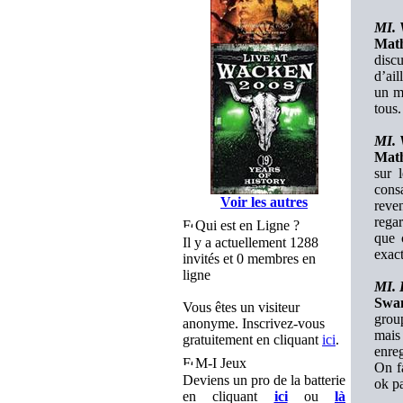
MI. V
Mat
disc
d’ail
un m
tous.
MI. 
Mat
sur 
cons
Voir les autres
reve
regar
Qui est en Ligne ?
que 
Il y a actuellement 1288
exact
invités et 0 membres en
ligne
MI. 
Swa
Vous êtes un visiteur
group
anonyme. Inscrivez-vous
mais
gratuitement en cliquant
ici
.
enreg
M-I Jeux
On fa
Deviens un pro de la batterie
ok pa
en cliquant
ici
ou
là