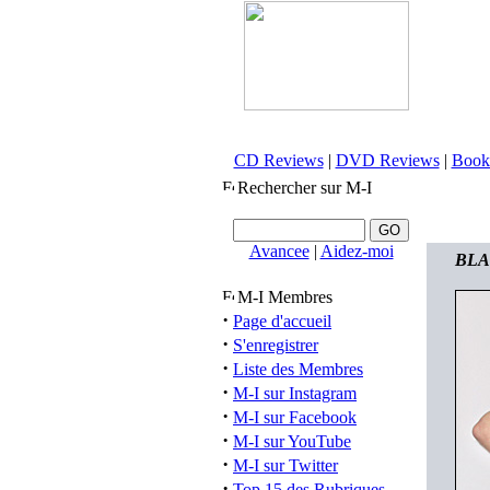
CD Reviews
|
DVD Reviews
|
Book
Rechercher sur M-I
Avancee
|
Aidez-moi
BLAC
M-I Membres
·
Page d'accueil
·
S'enregistrer
·
Liste des Membres
·
M-I sur Instagram
·
M-I sur Facebook
·
M-I sur YouTube
·
M-I sur Twitter
·
Top 15 des Rubriques