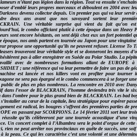
lameurs n’étant pas légion dans la région. Tout va ensuite s’enchainer 
oser d’emblé leurs propres morceaux et déboulent en 2004 avec leu
Darkness devenu collector depuis. Un premier pas qui va leur servir de
ndre deux ans avant que nos savoyard sortent leur première
CKRAIN. Une véritable surprise qui vient du fait qu’on 
jourd’hui, le combo officiant plutôt à cette époque dans un Heavy
eurs sont encore hésitants, on sent déjà chez eux un fort potentiel 
 époque, nos amis partent en tournée au Japon pour une vingtaine 
leur propose une opportunité qu’ils ne peuvent refuser. License To T
leasers trouveront leur véritable style et se donneront les moyens d’o
n’hésitèrent pas à aller enregistrer en Suède au Polar Studio. La pépi
ravaillé avec de nombreuses formations allant de EUROPE
HDIET ; une référence qui va leur permettre de faire un pas de gé
achine est lancée et nos killers vont en profiter pour tourner i
xagone ne sera pas épargné et le combo commencera à se forger une 
 public de plus en plus nombreux. La rencontre en 2010 avec Dan
sif dans l’essor de BLACKRAIN, l’homme deviendra très vite le si
a dans l’ombre pour le plus grand bien de BLACKRAIN. Les bad boys 
s’installer au cœur de la capitale, lieu stratégique pour espérer pass
gement est radical, les bougres s’offrent des premières parties de
PE en passant par SCORPIONS. Le 14 février 2011 sort leur troi
e réussite qu’ils célèbreront par une tournée acoustique d’une ving
ce. Un concert complet à l’Alhambra sera le point d’orgue de cette
-ci, rien ne peut arrêter nos provinciaux en quête de succès, une soif
e à la peau. Ce qui les caractérise c’est une volonté et une détermi