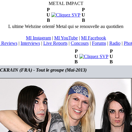
METAL IMPACT
P
P
U
U
B
B
L ultime Webzine orienté Metal qui se renouvelle au quotidien
MI Instagram
|
MI YouTube
|
MI Facebook
 Reviews
|
Interviews
|
Live Reports
|
Concours
|
Forums
|
Radio
|
Pho
P
P
U
U
B
B
KRAIN (FRA) - Tout le groupe (Mai-2013)