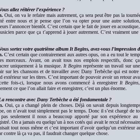
ous allez réitérer l’expérience ?
h.
Oui, on va le refaire mais autrement, ça sera peut être pas la tour
uté entre nous et je pense que l’on va opter pour une autre solution
leurs l’annoncer bientôt. C’est certain que le fait de jouer en acoustiqu
usicien parce que ça t’apprend à jouer autrement. C’est vraiment une 
Vous sortez votre quatrième album It Begins, avez-vous l’impression d
h.
C’est certain que contrairement aux autres opus, on a eu tout le temp
les morceaux. Avant, on avait tous nos emplois respectifs, donc ç
acrer uniquement à la musique.
It Begins
représente un travail sur un
nir sur les chansons et de travailler avec Dany Terbèche qui est notr
d extérieur sur les titres. C’est important de pouvoir avoir un retour avan
cette fois-ci, lorsque nous avons commencé à enregistrer
It Begins
ement ce que l’on allait faire et enregistrer, c’est un plus énorme.
La rencontre avec Dany Terbèche a été fondamentale ?
n.
Oui, ça a changé plein de choses. Déjà on savait depuis longtemp
e, on n’avait tout simplement pas le temps. Donc il s’est chargé de tou
 pas seulement il nous a beaucoup apporté par son expérience au 
istré. On a jamais eu quelqu’un à nos cotés qui avait le recul nécessair
isait tout nous même et c’est important d’avoir quelqu’un extérieur au
r contre là ça va pas, il faudrait changer quelque chose.