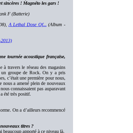
t sincères ! Magnéto les gars !
ank F (Batterie)
08),
A Lethal Dose Of...
(Album -
-2013)
une tournée acoustique française,
e à travers le réseau des magasins
ec un groupe de Rock. On y a pris
ues, c’était une première pour nous,
née nous a amené plein de nouveaux
 nous connaissaient pas auparavant
été très positif.
l énorme. On a d’ailleurs recommencé
 nouveaux titres ?
ai beaucoup apporté à ce niveau là.