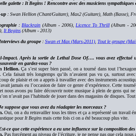
elle galette : It Begins ! Rencontre avec des musiciens sympathiques e
-up
: Swan Hellion (Chant/Guitare), Max2 (Guitare), Math (Basse), Fr
ographie
:
Blackrain
(Album - 2006),
Licence To Thrill
(Album - 20
),
It Begins
(Album - 2013)
Interviews du groupe
:
Swan et Max (Mars-2011)
,
Tout le groupe (Mai
l-Impact. Après la sortie de Lethal Dose Of…. vous avez effectué 
 souvenir en gardez-vous ?
 Hellion.
Ça s’est super bien passé, on a tourné dans tout l’hexagon
. Cela faisait très longtemps qu’ils n’avaient pas vu ça, surtout av
oup de plaisir et on a appris à travailler avec des instruments acoustiq
’avait jamais eu l’occasion de faire ce genre d’expérience. Cette tour
 et nous avons pu faire découvrir notre musique à plein de gens qui ne
’on n’avait pas l’habitude de jouer dans des magasins de disques. Tout a 
Je suppose que vous avez du réadapter les morceaux ?
n.
Oui, on a du retravailler tous les titres et ça a représenté un travai
oustique pour
It Begins
mais cette fois ci on a été beaucoup plus vite.
Est-ce que cette expérience a eu une influence sur la composition des
n.
Pas forcément au niveau de l’écriture, je ne pense pas que cela nous 