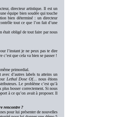
teur, directeur artistique. Il est un
i une équipe bien soudée qui touche
ion bien déterminé : un directeur
ontrôle tout ce que l’on fait d’une
 était obligé de tout faire par nous
ur l’instant je ne peux pas te dire
 c’est que cela va bien se passer !
t même primordial.
avec d’autres labels tu atteins un
pour
Lethal Dose Of…
nous étions
stributeurs. Le problème c’est qu’à
x plus bosser correctement. Si nous
port à ce qu’on avait à proposer. Il
re rencontre ?
nnes pour lui présenter de nouvelles
portunité pour lui donner une démo 5