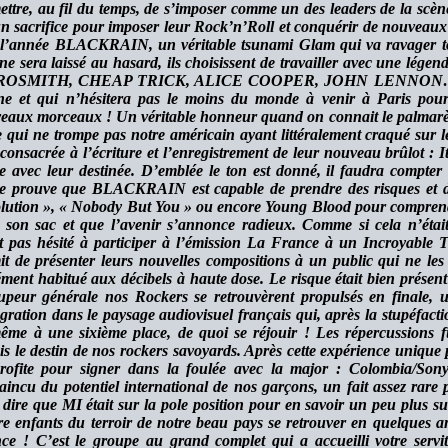
ettre, au fil du temps, de s’imposer comme un des leaders de la scène
n sacrifice pour imposer leur Rock’n’Roll et conquérir de nouveaux 
 l’année BLACKRAIN, un véritable tsunami Glam qui va ravager tout
 ne sera laissé au hasard, ils choisissent de travailler avec une lége
ROSMITH, CHEAP TRICK, ALICE COOPER, JOHN LENNON…) qui 
ine et qui n’hésitera pas le moins du monde à venir à Paris pour 
eaux morceaux ! Un véritable honneur quand on connait le palmar
e qui ne trompe pas notre américain ayant littéralement craqué sur l
 consacrée à l’écriture et l’enregistrement de leur nouveau brûlot :
e avec leur destinée. D’emblée le ton est donné, il faudra comp
te prouve que BLACKRAIN est capable de prendre des risques et d’é
lution », « Nobody But You » ou encore Young Blood pour comprend
 son sac et que l’avenir s’annonce radieux. Comme si cela n’éta
t pas hésité à participer à l’émission La France à un Incroyable T
it de présenter leurs nouvelles compositions à un public qui ne les 
ément habitué aux décibels à haute dose. Le risque était bien présent 
tupeur générale nos Rockers se retrouvèrent propulsés en finale, u
gration dans le paysage audiovisuel français qui, après la stupéfactio
ême à une sixième place, de quoi se réjouir ! Les répercussions 
is le destin de nos rockers savoyards. Après cette expérience unique
rofite pour signer dans la foulée avec la major : Colombia/Sony 
aincu du potentiel international de nos garçons, un fait assez rare
 dire que MI était sur la pole position pour en savoir un peu plus s
re enfants du terroir de notre beau pays se retrouver en quelques 
ce ! C’est le groupe au grand complet qui a accueilli votre servi