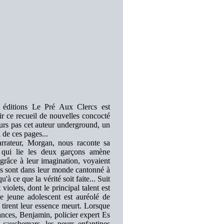
éditions Le Pré Aux Clercs est
rir ce recueil de nouvelles concocté
ours pas cet auteur underground, un
 de ces pages...
arrateur, Morgan, nous raconte sa
ié qui lie les deux garçons amène
 grâce à leur imagination, voyaient
ils sont dans leur monde cantonné à
à ce que la vérité soit faite... Suit
olets, dont le principal talent est
le jeune adolescent est auréolé de
s tirent leur essence meurt. Lorsque
tances, Benjamin, policier expert Es
 cauchemars, les peurs enfantines