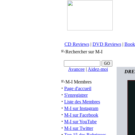
CD Reviews
|
DVD Reviews
|
Book
Rechercher sur M-I
Avancee
|
Aidez-moi
DRE
M-I Membres
·
Page d'accueil
·
S'enregistrer
·
Liste des Membres
·
M-I sur Instagram
·
M-I sur Facebook
·
M-I sur YouTube
·
M-I sur Twitter
·
Top 15 des Rubriques