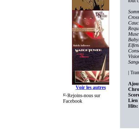
tout 
Somm
Cross
Cauc
Requ
Muse 
Babyl
Elfen
Consc
Visio
Sang
|
Tran
Ajout
Voir les autres
Chro
Score
Rejoins-nous sur
Lien 
Facebook
Hits: