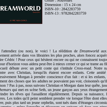
Genre : Nouvelles
Dimension : 15 x 24 cm
ISBN-10 : 2842283759
ISBN-13 : 9782842283759
l'attendiez (ou non), le voici ! La réédition de
Dreamworld
aux 
hement arrivée dans vos librairies les plus proches, alors foncez acqué
ire Cédric ! Pour ceux qui hésitent encore ou qui ne connaissent touj
 tour d'horizon vous aidera peut être à mieux cerner ce qui se trame au fil
cueil débute avec un petit conte qui s'intitule
Cross-road
. Notre n
ntre avec Christian, lorsqu'ils étaient encore enfants. Cette amit
essivement Morgan à prendre conscience d'un fait : et si les enfants,
ement des choses que les adultes ne pouvaient pas voir, cloisonnés qu'
ison ? Pas à pas, nous suivons Christian et Morgan dans leur quête, jusqu'
hemars
qui met en scène Seth, un jeune garçon aux yeux étrangement vi
indre les rêves qui l'assaillent régulièrement. Depuis sa naissance, 
res. Les toiles qu'il peint semblent prendre vie lorsque l'être dont elle
re, puis plus tard un jeune orphelin, sont tués dans d'étranges circons
arreries » mène l'enquête et découvre un univers où face aux pires