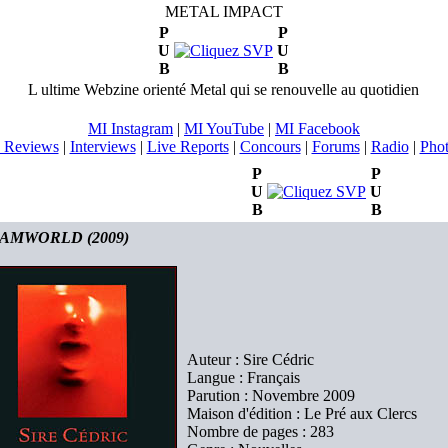
METAL IMPACT
P
P
U
U
B
B
L ultime Webzine orienté Metal qui se renouvelle au quotidien
MI Instagram
|
MI YouTube
|
MI Facebook
 Reviews
|
Interviews
|
Live Reports
|
Concours
|
Forums
|
Radio
|
Pho
P
P
U
U
B
B
AMWORLD (2009)
Auteur : Sire Cédric
Langue : Français
Parution : Novembre 2009
Maison d'édition : Le Pré aux Clercs
Nombre de pages : 283