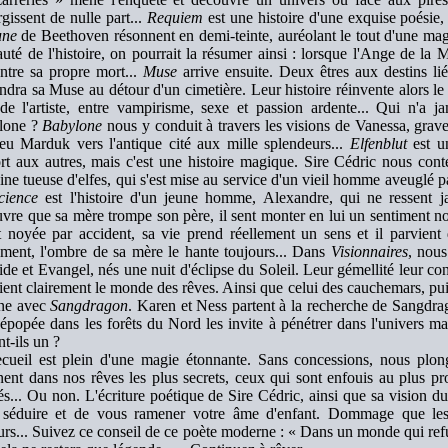
rgissent de nulle part...
Requiem
est une histoire d'une exquise poésie,
une
de Beethoven résonnent en demi-teinte, auréolant le tout d'une mag
auté de l'histoire, on pourrait la résumer ainsi : lorsque l'Ange de la
ntre sa propre mort...
Muse
arrive ensuite. Deux êtres aux destins lié
ndra sa Muse au détour d'un cimetière. Leur histoire réinvente alors l
de l'artiste, entre vampirisme, sexe et passion ardente... Qui n'a ja
lone ?
Babylone
nous y conduit à travers les visions de Vanessa, grav
eu Marduk vers l'antique cité aux mille splendeurs...
Elfenblut
est un
rt aux autres, mais c'est une histoire magique. Sire Cédric nous conte
ne tueuse d'elfes, qui s'est mise au service d'un vieil homme aveuglé p
cience
est l'histoire d'un jeune homme, Alexandre, qui ne ressent ja
vre que sa mère trompe son père, il sent monter en lui un sentiment n
 noyée par accident, sa vie prend réellement un sens et il parvient
ment, l'ombre de sa mère le hante toujours... Dans
Visionnaires
, nous
de et Evangel, nés une nuit d'éclipse du Soleil. Leur gémellité leur 
oient clairement le monde des rêves. Ainsi que celui des cauchemars, pui
ine avec
Sangdragon
. Karen et Ness partent à la recherche de Sangdrag
épopée dans les forêts du Nord les invite à pénétrer dans l'univers m
nt-ils un ?
cueil est plein d'une magie étonnante. Sans concessions, nous plon
ent dans nos rêves les plus secrets, ceux qui sont enfouis au plus p
és... Ou non. L'écriture poétique de Sire Cédric, ainsi que sa vision 
séduire et de vous ramener votre âme d'enfant. Dommage que les m
urs... Suivez ce conseil de ce poète moderne : « Dans un monde qui refu