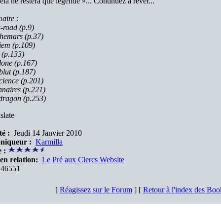
cela ne restera que légende »... Continuez à rêver...
aire :
-road (p.9)
hemars (p.37)
iem (p.109)
(p.133)
one (p.167)
blut (p.187)
ience (p.201)
nnaires (p.221)
dragon (p.253)
slate
é :
Jeudi 14 Janvier 2010
niqueur :
Karmilla
 :
en relation:
Le Pré aux Clercs Website
46551
[
Réagissez sur le Forum
] [
Retour à l'index des Bo