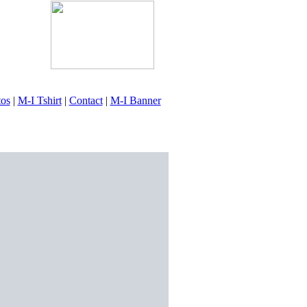
tos
|
M-I Tshirt
|
Contact
|
M-I Banner