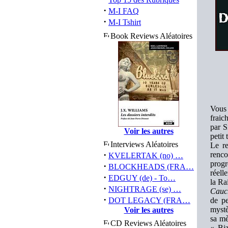
·
M-I FAQ
·
M-I Tshirt
Book Reviews Aléatoires
Vous 
fraic
par S
Voir les autres
petit
Interviews Aléatoires
Le re
·
renco
KVELERTAK (no) …
progr
·
BLOCKHEADS (FRA…
réell
·
EDGUY (de) - To…
la Ra
·
NIGHTRAGE (se) …
Cauc
·
DOT LEGACY (FRA…
de pe
mystè
Voir les autres
sa mè
CD Reviews Aléatoires
« Biz