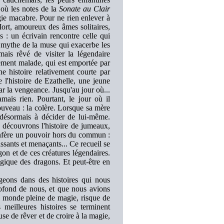
 où les notes de la
Sonate au Clair
ie macabre. Pour ne rien enlever à
 Mort, amoureux des âmes solitaires,
s : un écrivain rencontre celle qui
e mythe de la muse qui exacerbe les
mais rêvé de visiter la légendaire
ement malade, qui est emportée par
e histoire relativement courte par
 l'histoire de Ezathelle, une jeune
ar la vengeance. Jusqu'au jour où...
mais rien. Pourtant, le jour où il
ouveau : la colère. Lorsque sa mère
 désormais à décider de lui-même.
 découvrons l'histoire de jumeaux,
confère un pouvoir hors du commun :
ssants et menaçants... Ce recueil se
on et de ces créatures légendaires.
agique des dragons. Et peut-être en
geons dans des histoires qui nous
rofond de nous, et que nous avions
du monde pleine de magie, risque de
eilleures histoires se terminent
se de rêver et de croire à la magie,