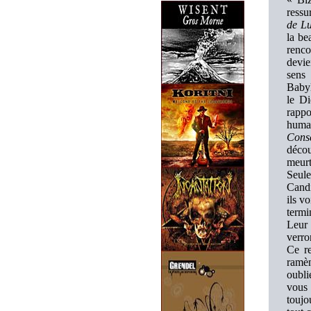
ressu
de L
la be
renco
devie
sens 
Baby
le Di
rappo
humai
Cons
décou
meurt
Seule
Candi
ils v
term
Leur 
verro
Ce re
ramèn
oubli
vous 
toujo