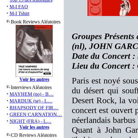
·
M-I FAQ
·
M-I Tshirt
Book Reviews Aléatoires
Groupes Présents
(nl), JOHN GARC
Date du Concert :
Lieu du Concert : 
Paris est noyé sous
Voir les autres
Interviews Aléatoires
du désert qui sou
·
MAYHEM (no) - B…
Desert Rock, la v
·
MARDUK (se) - L…
·
RHAPSODY OF FIR…
concert est ouvert 
·
GREEN CARNATION…
néerlandais barbu
·
NIGHT (FRA) - L…
Voir les autres
Quant à John Garc
CD Reviews Aléatoires