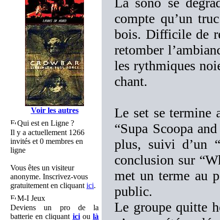
La sono se dégrad
compte qu’un truc
bois. Difficile de 
retomber l’ambiance
les rythmiques noie
chant.
Le set se termine 
Voir les autres
Qui est en Ligne ?
“Supa Scoopa and 
Il y a actuellement 1266
plus, suivi d’un 
invités et 0 membres en
ligne
conclusion sur “Wh
Vous êtes un visiteur
met un terme au p
anonyme. Inscrivez-vous
gratuitement en cliquant
ici
.
public.
M-I Jeux
Le groupe quitte h
Deviens un pro de la
batterie en cliquant
ici
ou
là