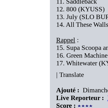
11. Saddleback
12. 800 (KYUSS)
13. July (SLO BU
14. All These Wall
Rappel
:
15. Supa Scoopa 
16. Green Machin
17. Whitewater (
|
Translate
Ajouté :
Dimanche
Live Reporteur :
Score :