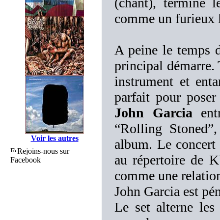
(chant), termine 
comme un furieux l
A peine le temps d
principal démarre. 
instrument et ent
parfait pour pose
John Garcia
entr
“Rolling Stoned”
Voir les autres
album. Le concert
Rejoins-nous sur
au répertoire de 
Facebook
comme une relation 
John Garcia est pé
Le set alterne le