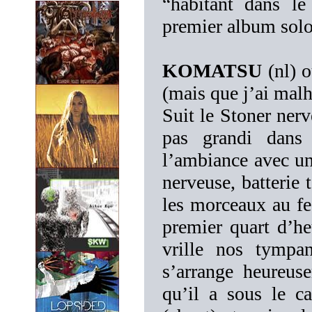
“habitant dans le 
premier album sol
KOMATSU
(nl) o
(mais que j’ai mal
Suit le Stoner ner
pas grandi dans 
l’ambiance avec un
nerveuse, batterie 
les morceaux au fee
premier quart d’he
vrille nos tympa
s’arrange heureus
qu’il a sous le c