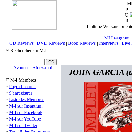
M
P
U
B
L ultime Webzine orienté
MI Instagram
CD Reviews
|
DVD Reviews
|
Book Reviews
|
Interviews
|
Live 
Rechercher sur M-I
Avancee
|
Aidez-moi
JOHN GARCIA (usa)
M-I Membres
·
Page d'accueil
·
S'enregistrer
·
Liste des Membres
·
M-I sur Instagram
·
M-I sur Facebook
·
M-I sur YouTube
·
M-I sur Twitter
·
Top 15 des Rubriques