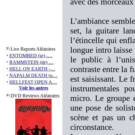
avec des morceaux 
L’ambiance semble 
set, la guitare la
l’étincelle qui en
longue intro laisse 
Live Reports Aléatoires
·
ENTOMBED (se) -…
le public à l’un
·
RAMMSTEIN (de) …
contraste entre la 
·
HELL ON EARTH -…
·
NAPALM DEATH (u…
est saisissant. Le 
·
HELLFEST OPEN A…
instrumentales p
Voir les autres
DVD Reviews Aléatoires
micro. Le groupe e
une pose de solist
scène et pas un c
circonstance.