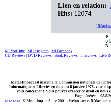
Lien en relation:
Hits:
12074
[
Réagisse
P
U
B
MI YouTube
|
MI Instagram
|
MI Facebook
CD Reviews
|
DVD Reviews
|
Book Reviews
|
Interviews
|
Live R
Metal-Impact est inscrit à la Commission nationale de l'inf
Informatique et Libertés en date du 6 janvier 1978, vous disp
vous concernent. Vous pouvez exercer ce droit en nous en
Page générée le
08/8/2
| © Metal-Impact Since 2001 | Webmaster et Rédacteur e