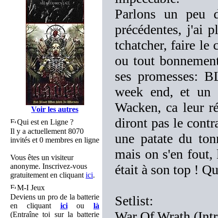
Parlons un peu 
précédentes, j'ai
tchatcher, faire le
ou tout bonnement
ses promesses: 
week end, et un 
Wacken, ca leur r
Voir les autres
diront pas le contr
Qui est en Ligne ?
Il y a actuellement 8070
une patate du ton
invités et 0 membres en ligne
mais on s'en fout, l
Vous êtes un visiteur
anonyme. Inscrivez-vous
était à son top ! Q
gratuitement en cliquant
ici
.
M-I Jeux
Deviens un pro de la batterie
Setlist:
en cliquant
ici
ou
là
War Of Wrath (Intr
(Entraîne toi sur la batterie