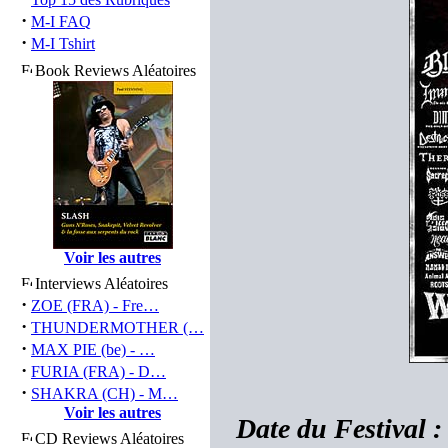
·
M-I FAQ
·
M-I Tshirt
Book Reviews Aléatoires
Voir les autres
Interviews Aléatoires
·
ZOE (FRA) - Fre…
·
THUNDERMOTHER (…
·
MAX PIE (be) - …
·
FURIA (FRA) - D…
·
SHAKRA (CH) - M…
Voir les autres
Date du Festival 
CD Reviews Aléatoires