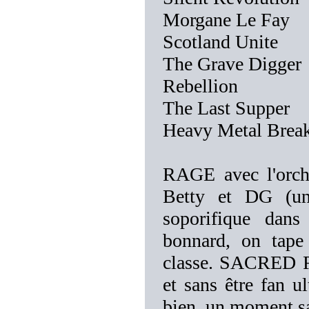
Morgane Le Fay
Scotland Unite
The Grave Digger
Rebellion
The Last Supper
Heavy Metal Bre
RAGE avec l'orche
Betty et DG (un
soporifique dan
bonnard, on tape
classe. SACRED RE
et sans être fan u
bien, un moment sa