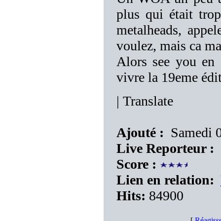
plus qui était tr
metalheads, appel
voulez, mais ca ma
Alors see you en 
vivre la 19eme éd
|
Translate
Ajouté :
Samedi 0
Live Reporteur :
Score :
Lien en relation:
Hits:
84900
[
Réagiss