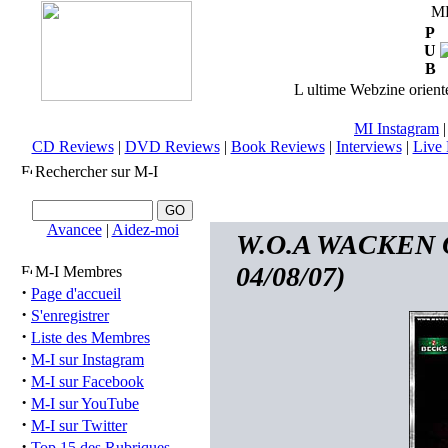
M
P
U
B
L ultime Webzine orienté
MI Instagram
CD Reviews
|
DVD Reviews
|
Book Reviews
|
Interviews
|
Live 
Rechercher sur M-I
Avancee
|
Aidez-moi
W.O.A WACKEN OP
04/08/07)
M-I Membres
·
Page d'accueil
·
S'enregistrer
·
Liste des Membres
·
M-I sur Instagram
·
M-I sur Facebook
·
M-I sur YouTube
·
M-I sur Twitter
·
Top 15 des Rubriques