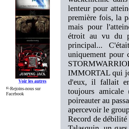
lenteur pour attein
première fois, la 
mais pour l'attei
étroit au vu du p
principal... C'é
uniquement pour c
STORMWARRIOR, 
IMMORTAL qui joua
d'eux, il fallait
Voir les autres
Rejoins-nous sur
toujours amicale 
Facebook
poireauter au passa
apercevoir le grou
Record de débilit
Talasquin, un gars