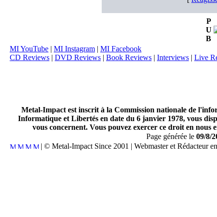
P
U
B
MI YouTube
|
MI Instagram
|
MI Facebook
CD Reviews
|
DVD Reviews
|
Book Reviews
|
Interviews
|
Live R
Metal-Impact est inscrit à la Commission nationale de l'inf
Informatique et Libertés en date du 6 janvier 1978, vous disp
vous concernent. Vous pouvez exercer ce droit en nous en
Page générée le
09/8/2
| © Metal-Impact Since 2001 | Webmaster et Rédacteur e