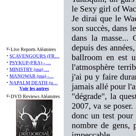
le Sexy girl of Wa
Je dirai que le W
son succès, dans le 
dans la masse... 
depuis des années, 
Live Reports Aléatoires
·
ballroom en est u
SCAVENGOURS (FR…
·
PSYKUP (FRA) - …
l'atmosphère terrib
·
MINISTRY (usa) …
j'ai pu y faire dura
·
MANOWAR (usa) -…
·
NAPALM DEATH (u…
jamais allé pour l'a
Voir les autres
"dégrade", la que
DVD Reviews Aléatoires
2007, va se poser. 
donc un test pour 
nombre de gens, p
impeccable.