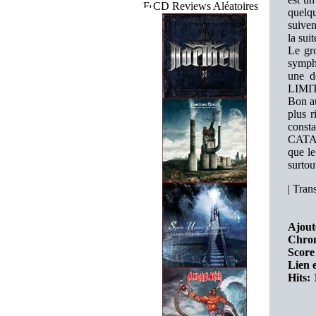
CD Reviews Aléatoires
quelqu
suiven
la sui
Le gro
sympho
une 
LIMI
Bon a
plus r
consta
CATAM
que le
surtou
|
Trans
Ajout
Chron
Score
Lien e
Hits: