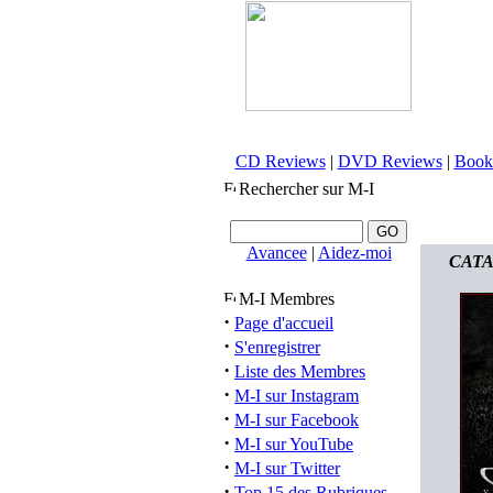
CD Reviews
|
DVD Reviews
|
Book
Rechercher sur M-I
Avancee
|
Aidez-moi
CATAM
M-I Membres
·
Page d'accueil
·
S'enregistrer
·
Liste des Membres
·
M-I sur Instagram
·
M-I sur Facebook
·
M-I sur YouTube
·
M-I sur Twitter
·
Top 15 des Rubriques