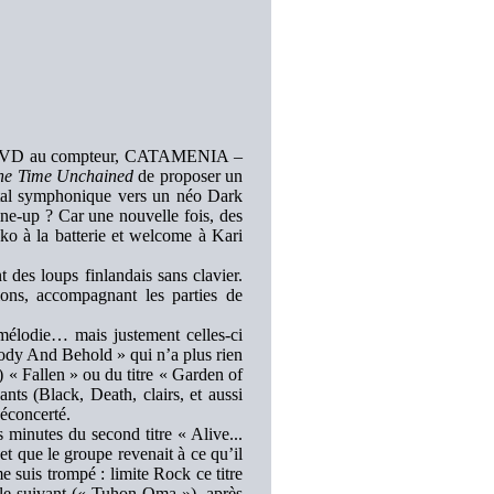
 un DVD au compteur, CATAMENIA –
The Time Unchained
de proposer un
etal symphonique vers un néo Dark
ne-up ? Car une nouvelle fois, des
o à la batterie et welcome à Kari
 des loups finlandais sans clavier.
ions, accompagnant les parties de
t mélodie… mais justement celles-ci
ody And Behold » qui n’a plus rien
« Fallen » ou du titre « Garden of
s (Black, Death, clairs, et aussi
éconcerté.
s minutes du second titre « Alive...
et que le groupe revenait à ce qu’il
me suis trompé : limite Rock ce titre
le suivant (« Tuhon Oma »), après