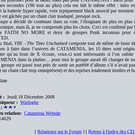
es secondes (196 tout au plus) cela me fait le même effet : intro ren
t la batterie hyper rapide, voix typiquement black associé par momen
te est gâchée par un chant clair inadapté, presque rock.
upe a décidé de continuer dans sa voie, l’éloignant de plus en plus
nique, mais là, je ne comprends plus les choix. Ceci est confirmé par le
de FAITH NO MORE et deux de groupes Punk inconnus pou
TED.
u final,
VIII – The Time Unchained
comporte tout de même de bons titr
ien à faire dans l’univers de CATAMENIA, les 10 titres sont origina
ter qu’au bout de X écoute, ceux-ci sont intéressants si l’on oubli
ENIA dans la platine… pour moi le groupe aurait dû changer de nom.
 groupe est passé tout près de sortir un put### d’album s’il n’avait pas
t un chant clair trop omniprésent) et des reprises totalement inutiles et h
late
é :
Jeudi 18 Décembre 2008
iqueur :
Warloghe
 :
n relation:
Catamenia Website
14629
[
Réagissez sur le Forum
] [
Retour à l'index des C