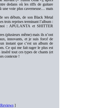
tre dedans où les riffs de guitare
t à une voie plus caverneuse… mais
 de ses débuts, de son Black Metal
s trois reprises terminant l’album :
r moi : APULANTA et SHITTER
es (plusieurs même) mais ils n’ont
ux, innovants, et je suis forcé de
e un instant que c’est un album de
 Ce qui me fait rager le plus est
 inséré tout ces types de chants (et
ors contexte !
D Reviews
]