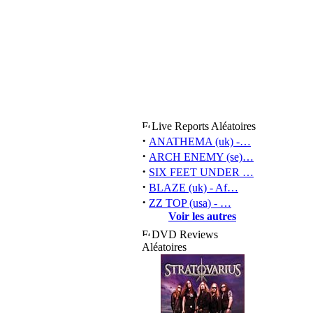
Live Reports Aléatoires
·
ANATHEMA (uk) -…
·
ARCH ENEMY (se)…
·
SIX FEET UNDER …
·
BLAZE (uk) - Af…
·
ZZ TOP (usa) - …
Voir les autres
DVD Reviews
Aléatoires