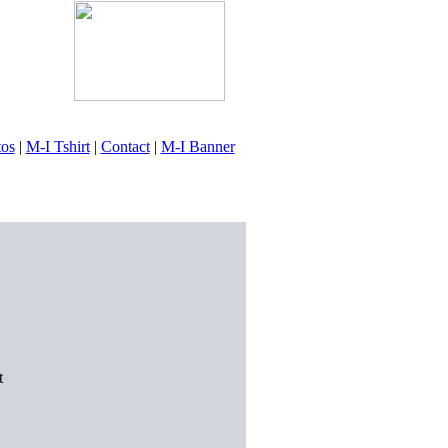
tos
|
M-I Tshirt
|
Contact
|
M-I Banner
t