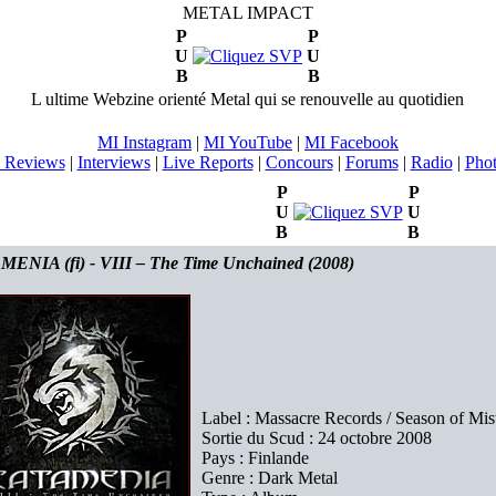
METAL IMPACT
P
P
U
U
B
B
L ultime Webzine orienté Metal qui se renouvelle au quotidien
MI Instagram
|
MI YouTube
|
MI Facebook
 Reviews
|
Interviews
|
Live Reports
|
Concours
|
Forums
|
Radio
|
Pho
P
P
U
U
B
B
ENIA (fi) - VIII – The Time Unchained (2008)
Label : Massacre Records / Season of Mis
Sortie du Scud : 24 octobre 2008
Pays : Finlande
Genre : Dark Metal