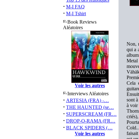
·
M-I FAQ
·
M-I Tshirt
Book Reviews
Aléatoires
Non, 
qui a 
album
Metal 
mouve
Vähäku
Premiè
Cela 
Voir les autres
guita
Interviews Aléatoires
Ensuit
·
sont à
ARTESIA (FRA) -…
à voir
·
THE HAUNTED (se…
Thorn
·
SUPERSCREAM (FR…
criés)
·
DROP-O-RAMA (FR…
Pourta
·
BLACK SPIDERS (…
Cold..
faisai
Voir les autres
est u