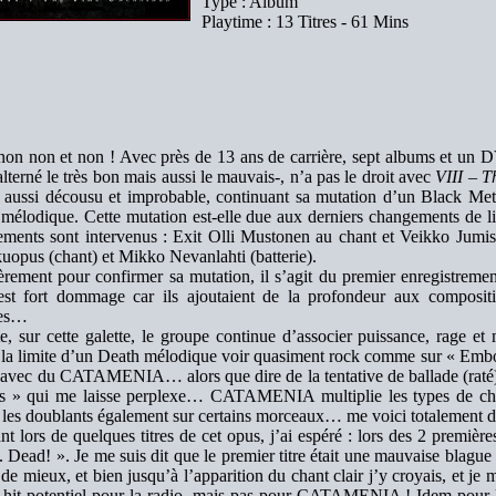
Type : Album
Playtime : 13 Titres - 61 Mins
non non et non ! Avec près de 13 ans de carrière, sept albums et
alterné le très bon mais aussi le mauvais-, n’a pas le droit avec
VIII – 
 aussi décousu et improbable, continuant sa mutation d’un Black M
mélodique. Cette mutation est-elle due aux derniers changements de li
ments sont intervenus : Exit Olli Mustonen au chant et Veikko Jumisk
opus (chant) et Mikko Nevanlahti (batterie).
rement pour confirmer sa mutation, il s’agit du premier enregistrement
est fort dommage car ils ajoutaient de la profondeur aux composit
res…
e, sur cette galette, le groupe continue d’associer puissance, rage e
 la limite d’un Death mélodique voir quasiment rock comme sur « Emb
 avec du CATAMENIA… alors que dire de la tentative de ballade (raté) 
s » qui me laisse perplexe… CATAMENIA multiplie les types de chant
, les doublants également sur certains morceaux… me voici totalement d
nt lors de quelques titres de cet opus, j’ai espéré : lors des 2 première
. Dead! ». Je me suis dit que le premier titre était une mauvaise blague 
t de mieux, et bien jusqu’à l’apparition du chant clair j’y croyais, et je 
n hit potentiel pour la radio, mais pas pour CATAMENIA ! Idem pour 