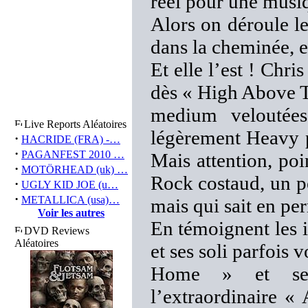
réel pour une musiq
Alors on déroule le
dans la cheminée, e
Et elle l’est ! Ch
dès « High Above T
medium veloutées
Live Reports Aléatoires
légèrement Heavy p
·
HACRIDE (FRA) -…
·
PAGANFEST 2010 …
Mais attention, poi
·
MOTÖRHEAD (uk) …
Rock costaud, un p
·
UGLY KID JOE (u…
·
METALLICA (usa)…
mais qui sait en pe
Voir les autres
En témoignent les 
DVD Reviews
Aléatoires
et ses soli parfois
Home » et ses 
l’extraordinaire «