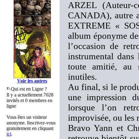
ARZEL (Auteur-c
CANADA), autre amo
EXTREME « SOS »
album éponyme des 
l’occasion de ret
instrumental dans
toute amitié, au 
inutiles.
Voir les autres
Au final, si le produ
Qui est en Ligne ?
Il y a actuellement 7028
une impression d
invités et 0 membres en
lorsque l’on ret
ligne
improvisée, ou les r
Vous êtes un visiteur
anonyme. Inscrivez-vous
Bravo Yann et Chri
gratuitement en cliquant
ici
.
retrouve bientôt su