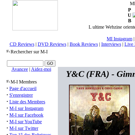
M
P
U
B
L ultime Webzine orienté
MI Instagram
CD Reviews
|
DVD Reviews
|
Book Reviews
|
Interviews
|
Live 
Rechercher sur M-I
Avancee
|
Aidez-moi
Y&C (FRA) - Gimm
M-I Membres
·
Page d'accueil
·
S'enregistrer
·
Liste des Membres
·
M-I sur Instagram
·
M-I sur Facebook
·
M-I sur YouTube
·
M-I sur Twitter
·
Top 15 des Rubriques