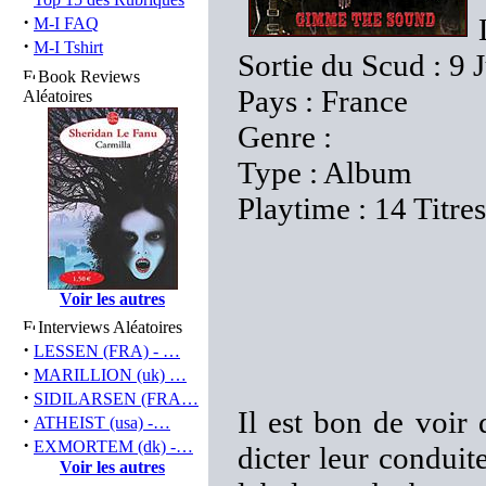
·
M-I FAQ
·
M-I Tshirt
Sortie du Scud : 9 
Book Reviews
Pays : France
Aléatoires
Genre :
Type : Album
Playtime : 14 Titre
Voir les autres
Interviews Aléatoires
·
LESSEN (FRA) - …
·
MARILLION (uk) …
·
SIDILARSEN (FRA…
Il est bon de voir 
·
ATHEIST (usa) -…
·
EXMORTEM (dk) -…
dicter leur conduit
Voir les autres