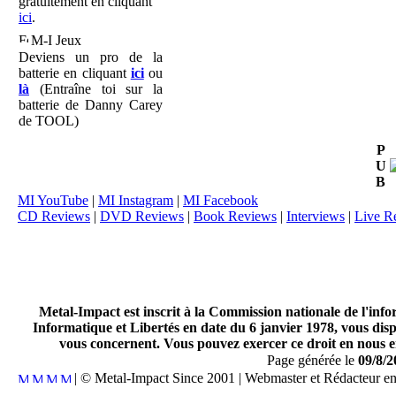
gratuitement en cliquant
ici
.
M-I Jeux
Deviens un pro de la
batterie en cliquant
ici
ou
là
(Entraîne toi sur la
batterie de Danny Carey
de TOOL)
P
U
B
MI YouTube
|
MI Instagram
|
MI Facebook
CD Reviews
|
DVD Reviews
|
Book Reviews
|
Interviews
|
Live R
Metal-Impact est inscrit à la Commission nationale de l'inf
Informatique et Libertés en date du 6 janvier 1978, vous disp
vous concernent. Vous pouvez exercer ce droit en nous en
Page générée le
09/8/2
| © Metal-Impact Since 2001 | Webmaster et Rédacteur e