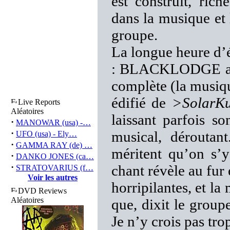
est construit, ric
dans la musique et 
groupe.
La longue heure d’é
: BLACKLODGE a le 
complète (la musiqu
édifié de
>SolarKu
Live Reports
Aléatoires
laissant parfois s
·
MANOWAR (usa) -…
·
musical, déroutant
UFO (usa) - Ely…
·
GAMMA RAY (de) …
méritent qu’on s’y 
·
DANKO JONES (ca…
·
chant révèle au fur
STRATOVARIUS (f…
Voir les autres
horripilantes, et la
DVD Reviews
Aléatoires
que, dixit le group
Je n’y crois pas tr