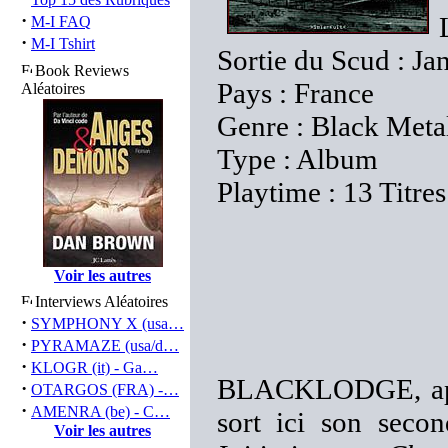
·
M-I FAQ
·
M-I Tshirt
Sortie du Scud : Ja
Book Reviews
Pays : France
Aléatoires
Genre : Black Metal
Type : Album
Playtime : 13 Titre
Voir les autres
Interviews Aléatoires
·
SYMPHONY X (usa…
·
PYRAMAZE (usa/d…
·
KLOGR (it) - Ga…
BLACKLODGE, aprè
·
OTARGOS (FRA) -…
·
AMENRA (be) - C…
sort ici son sec
Voir les autres