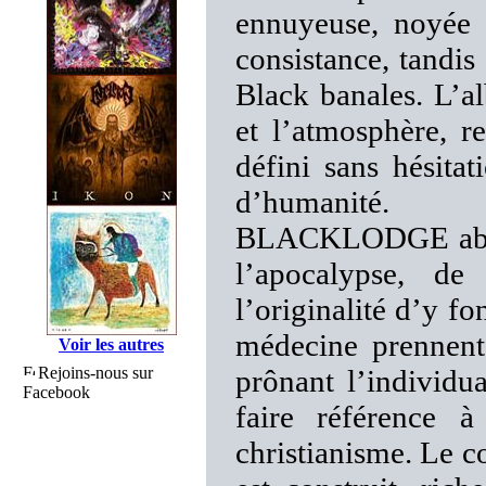
ennuyeuse, noyée s
consistance, tandis
Black banales. L’a
et l’atmosphère, r
défini sans hésita
d’humanité.
BLACKLODGE abord
l’apocalypse, d
l’originalité d’y fo
médecine prennent 
Voir les autres
Rejoins-nous sur
prônant l’individua
Facebook
faire référence 
christianisme. Le