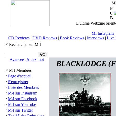
M
P
U
B
L ultime Webzine orienté
MI Instagram
CD Reviews
|
DVD Reviews
|
Book Reviews
|
Interviews
|
Live 
Rechercher sur M-I
Avancee
|
Aidez-moi
BLACKLODGE (FRA
M-I Membres
·
Page d'accueil
·
S'enregistrer
·
Liste des Membres
·
M-I sur Instagram
·
M-I sur Facebook
·
M-I sur YouTube
·
M-I sur Twitter
·
Top 15 des Rubriques