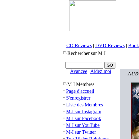
CD Reviews
|
DVD Reviews
|
Book
Rechercher sur M-I
Avancee
|
Aidez-moi
AUDI
M-I Membres
·
Page d'accueil
·
S'enregistrer
·
Liste des Membres
·
M-I sur Instagram
·
M-I sur Facebook
·
M-I sur YouTube
·
M-I sur Twitter
·
Top 15 des Rubriques