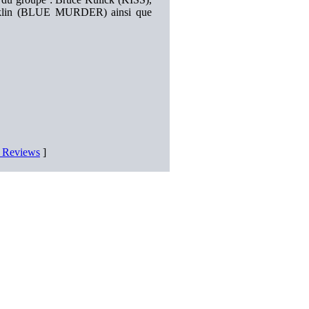
nklin (BLUE MURDER) ainsi que
D Reviews
]