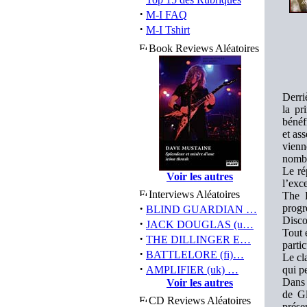
·
M-I FAQ
·
M-I Tshirt
Book Reviews Aléatoires
Derri
la pr
bénéf
et as
vienn
nombr
Le ré
Voir les autres
l’exc
Interviews Aléatoires
The L
·
progr
BLIND GUARDIAN …
Disco
·
JACK DOUGLAS (u…
Tout e
·
THE DILLINGER E…
parti
·
BATTLELORE (fi)…
Le cl
·
AMPLIFIER (uk) …
qui p
Dans 
Voir les autres
de G
CD Reviews Aléatoires
prése