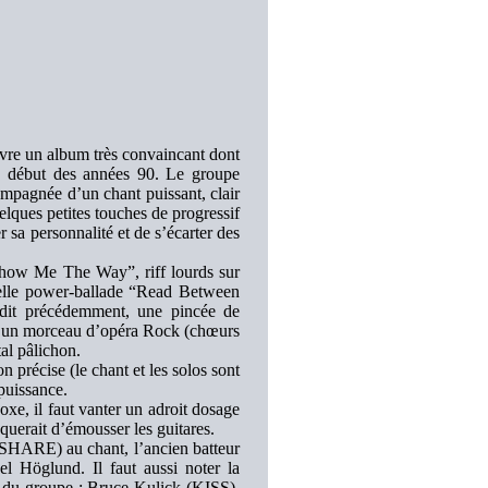
ivre un album très convaincant dont
u début des années 90. Le groupe
ompagnée d’un chant puissant, clair
uelques petites touches de progressif
r sa personnalité et de s’écarter des
Show Me The Way”, riff lourds sur
belle power-ballade “Read Between
 dit précédemment, une pincée de
me un morceau d’opéra Rock (chœurs
tal pâlichon.
on précise (le chant et les solos sont
puissance.
oxe, il faut vanter un adroit dosage
squerait d’émousser les guitares.
 SHARE) au chant, l’ancien batteur
Höglund. Il faut aussi noter la
s du groupe : Bruce Kulick (KISS),