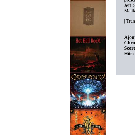
Jeff
Matt
|
Tran
Ajout
Chro
Score
Hits: