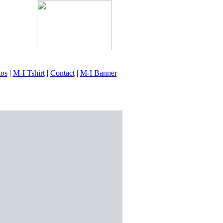
tos
|
M-I Tshirt
|
Contact
|
M-I Banner