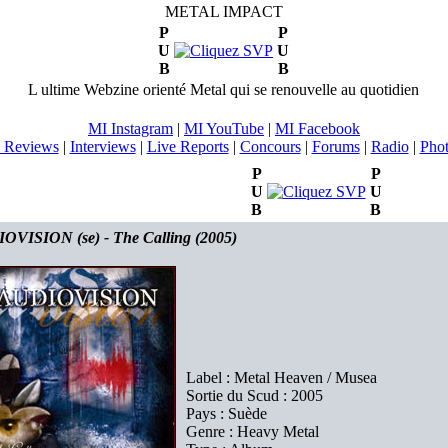
METAL IMPACT
P
P
U
U
B
B
L ultime Webzine orienté Metal qui se renouvelle au quotidien
MI Instagram
|
MI YouTube
|
MI Facebook
 Reviews
|
Interviews
|
Live Reports
|
Concours
|
Forums
|
Radio
|
Pho
P
P
U
U
B
B
OVISION (se) - The Calling (2005)
Label : Metal Heaven / Musea
Sortie du Scud : 2005
Pays : Suède
Genre : Heavy Metal