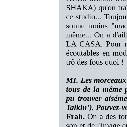
SHAKA) qu'on traî
ce studio... Toujou
sonne moins "maq
même... On a d'ail
LA CASA. Pour ren
écoutables en mod
trô des fous quoi !
MI. Les morceaux
tous de la même p
pu trouver aisém
Talkin'). Pouvez-v
Frah.
On a des tonn
son et de l'image e