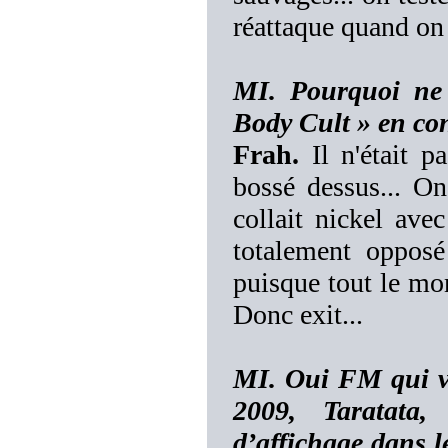
réattaque quand on 
MI. Pourquoi ne 
Body Cult » en con
Frah.
Il n'était pa
bossé dessus... On
collait nickel ave
totalement opposé
puisque tout le mon
Donc exit...
MI. Oui FM qui vou
2009, Taratata,
d’affichage dans l