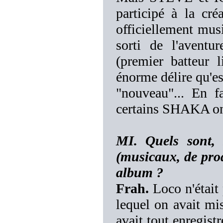
participé à la cr
officiellement musi
sorti de l'avent
(premier batteur l
énorme délire qu'
"nouveau"... En f
certains SHAKA ont 
MI. Quels sont, 
(musicaux, de pro
album ?
Frah.
Loco n'était
lequel on avait mi
avait tout enregist