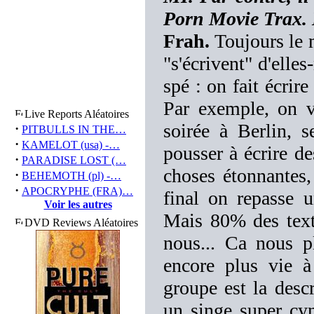
Porn Movie Trax. 
Frah.
Toujours le 
"s'écrivent" d'elle
spé : on fait écrir
Par exemple, on v
Live Reports Aléatoires
soirée à Berlin, 
·
PITBULLS IN THE…
·
KAMELOT (usa) -…
pousser à écrire de
·
PARADISE LOST (…
choses étonnantes,
·
BEHEMOTH (pl) -…
·
APOCRYPHE (FRA)…
final on repasse u
Voir les autres
Mais 80% des tex
DVD Reviews Aléatoires
nous... Ca nous p
encore plus vie 
groupe est la des
un singe super cyn