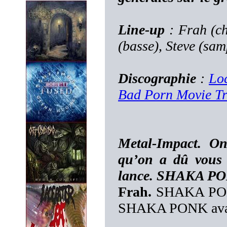
Line-up
: Frah (ch
(basse), Steve (sam
Discographie
:
Lo
Bad Porn Movie T
Metal-Impact. O
qu’on a dû vous 
lance. SHAKA PONK
Frah.
SHAKA PONK 
SHAKA PONK avant 