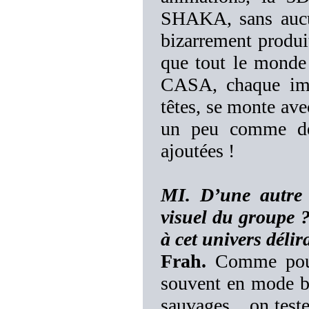
SHAKA, sans aucun
bizarrement produi
que tout le monde 
CASA, chaque ima
têtes, se monte ave
un peu comme de 
ajoutées !
MI. D’une autre 
visuel du groupe 
à cet univers délir
Frah.
Comme pour l
souvent en mode br
sauvages... on teste