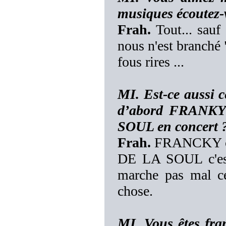
musiques écoutez-v
Frah.
Tout... sauf 
nous n'est branché
fous rires ...
MI. Est-ce aussi 
d’abord FRANK
SOUL en concert 
Frah.
FRANCKY c'es
DE LA SOUL c'est 
marche pas mal ce
chose.
MI. Vous êtes fra