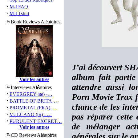
·
M-I FAQ
·
M-I Tshirt
Book Reviews Aléatoires
J’ai découvert S
album fait partie
Voir les autres
attendre aussi l
Interviews Aléatoires
·
EVERGREY (se) -…
Porn Movie Trax fu
·
BATTLE OF BRITA…
chance de les inter
·
PROMETAL (FRA) …
·
VULCANO (br) - …
pas réparer cette 
·
PURULENT EXCRET…
de mélanger act
Voir les autres
générales sur le 
CD Reviews Aléatoires