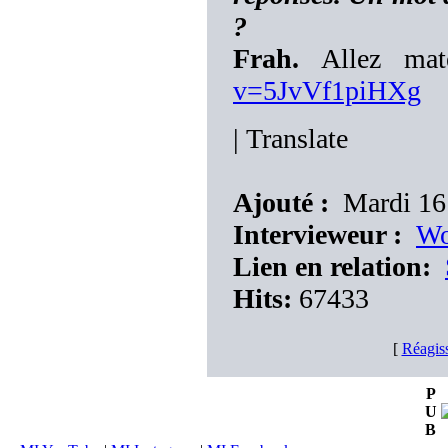
?
Frah.
Allez ma
v=5JvVf1piHXg
|
Translate
Ajouté :
Mardi 16 
Intervieweur :
Wo
Lien en relation:
Hits:
67433
[
Réagis
P
U
B