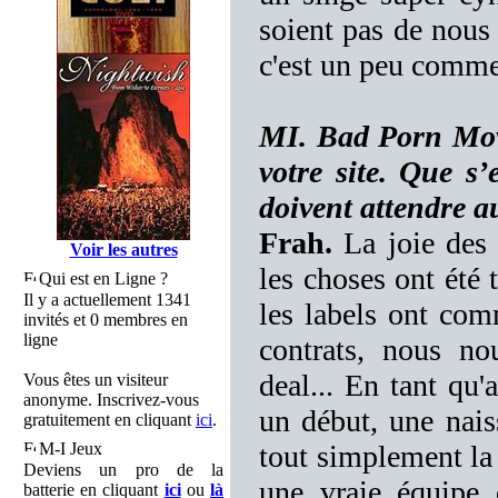
soient pas de nous 
c'est un peu comme 
MI. Bad Porn Mov
votre site. Que s’
doivent attendre a
Frah.
La joie des 
Voir les autres
les choses ont été 
Qui est en Ligne ?
Il y a actuellement 1341
les labels ont com
invités et 0 membres en
ligne
contrats, nous no
deal... En tant qu'
Vous êtes un visiteur
anonyme. Inscrivez-vous
un début, une nais
gratuitement en cliquant
ici
.
M-I Jeux
tout simplement la 
Deviens un pro de la
une vraie équipe 
batterie en cliquant
ici
ou
là