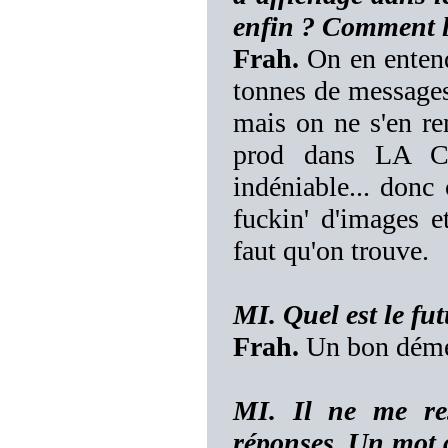
enfin ? Comment l
Frah.
On en entend 
tonnes de messages
mais on ne s'en r
prod dans LA CA
indéniable... donc
fuckin' d'images et
faut qu'on trouve.
MI. Quel est le 
Frah.
Un bon dém
MI. Il ne me re
réponses. Un mot d