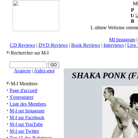
M
P
U
B
L ultime Webzine orienté
MI Instagram
CD Reviews
|
DVD Reviews
|
Book Reviews
|
Interviews
|
Live 
Rechercher sur M-I
Avancee
|
Aidez-moi
SHAKA PONK (FRA
M-I Membres
·
Page d'accueil
·
S'enregistrer
·
Liste des Membres
·
M-I sur Instagram
·
M-I sur Facebook
·
M-I sur YouTube
·
M-I sur Twitter
·
Top 15 des Rubriques