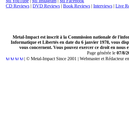
MI YouTube
|
MI Instagram
|
MI Facebook
CD Reviews
|
DVD Reviews
|
Book Reviews
|
Interviews
|
Live R
Metal-Impact est inscrit à la Commission nationale de l'inf
Informatique et Libertés en date du 6 janvier 1978, vous disp
vous concernent. Vous pouvez exercer ce droit en nous en
Page générée le
07/8/2
| © Metal-Impact Since 2001 | Webmaster et Rédacteur e