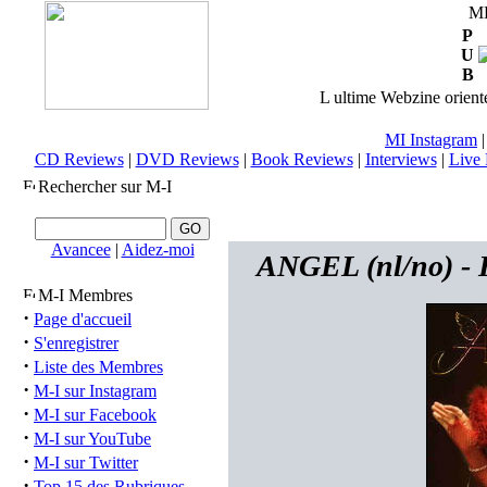
M
P
U
B
L ultime Webzine orienté
MI Instagram
CD Reviews
|
DVD Reviews
|
Book Reviews
|
Interviews
|
Live 
Rechercher sur M-I
Avancee
|
Aidez-moi
ANGEL (nl/no) - H
M-I Membres
·
Page d'accueil
·
S'enregistrer
·
Liste des Membres
·
M-I sur Instagram
·
M-I sur Facebook
·
M-I sur YouTube
·
M-I sur Twitter
·
Top 15 des Rubriques