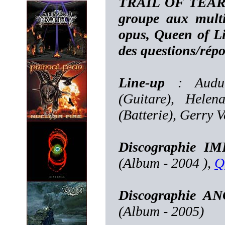
TRAIL OF TEARS).
groupe aux multi
opus, Queen of Li
des questions/ré
Line-up
: Audun 
(Guitare), Helen
(Batterie), Gerry 
Discographie I
(Album - 2004 ),
Q
Discographie A
(Album - 2005)