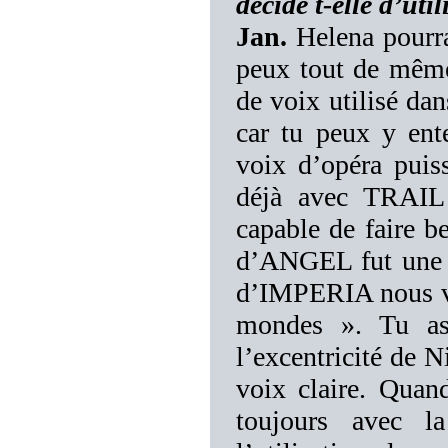
décide t-elle d’util
Jan.
Helena pourra
peux tout de même
de voix utilisé da
car tu peux y ent
voix d’opéra puis
déjà avec TRAIL
capable de faire 
d’ANGEL fut une b
d’IMPERIA nous vo
mondes ». Tu as
l’excentricité de 
voix claire. Quan
toujours avec l