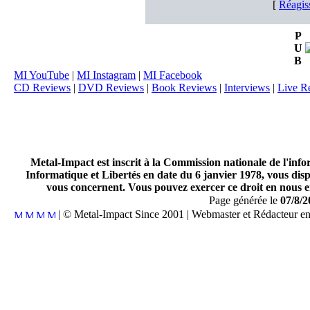
[
Réagis
P
U
B
MI YouTube
|
MI Instagram
|
MI Facebook
CD Reviews
|
DVD Reviews
|
Book Reviews
|
Interviews
|
Live R
Metal-Impact est inscrit à la Commission nationale de l'inf
Informatique et Libertés en date du 6 janvier 1978, vous disp
vous concernent. Vous pouvez exercer ce droit en nous en
Page générée le
07/8/2
| © Metal-Impact Since 2001 | Webmaster et Rédacteur e