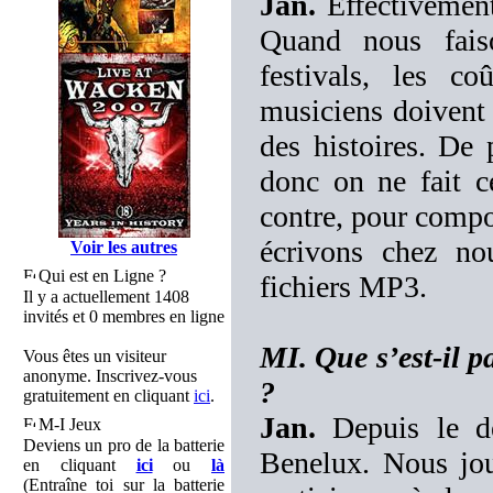
Jan.
Effectivement
Quand nous fais
festivals, les c
musiciens doivent 
des histoires. De 
donc on ne fait c
contre, pour compo
écrivons chez n
Voir les autres
Qui est en Ligne ?
fichiers MP3.
Il y a actuellement 1408
invités et 0 membres en ligne
MI. Que s’est-il p
Vous êtes un visiteur
anonyme. Inscrivez-vous
?
gratuitement en cliquant
ici
.
Jan.
Depuis le dé
M-I Jeux
Deviens un pro de la batterie
Benelux. Nous jou
en cliquant
ici
ou
là
(Entraîne toi sur la batterie