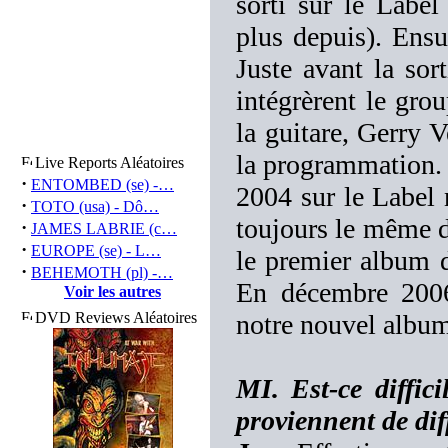
sorti sur le Labe
plus depuis). Ensu
Juste avant la so
intégrèrent le gro
la guitare, Gerry 
la programmation. 
Live Reports Aléatoires
·
ENTOMBED (se) -…
2004 sur le Label 
·
TOTO (usa) - Dô…
toujours le même de
·
JAMES LABRIE (c…
·
EUROPE (se) - L…
le premier album
·
BEHEMOTH (pl) -…
En décembre 2006
Voir les autres
DVD Reviews Aléatoires
notre nouvel albu
MI. Est-ce diffic
proviennent de dif