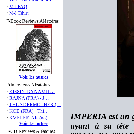
·
M-I FAQ
·
M-I Tshirt
Book Reviews Aléatoires
Voir les autres
Interviews Aléatoires
·
KISSIN' DYNAMIT…
·
RAJNA (FRA) - J…
·
THUNDERMOTHER (…
·
KOB (FRA) - Thi…
IMPERIA est un g
·
KVELERTAK (no) …
Voir les autres
ayant à sa tête
CD Reviews Aléatoires