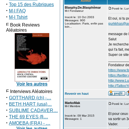
Auteur
·
Top 15 des Rubriques
Blasphy.De.Blasphèmar
Posté le: Lu
·
M-I FAQ
M-I Fondateur
·
M-I Tshirt
Inscrit le: 10 Oct 2003
Et oui, si tu
Messages: 900
gurkkhas@a
Localisation: Paris, enfin pas
Book Reviews
loin...
Aléatoires
message de 
Salut
Je recherche 
qui l'a fait, 
Super ce site
__________
Fondateur d
https://www.
https://twitt
http://www.L
Voir les autres
http://TattooY
Interviews Aléatoires
Revenir en haut
·
GOTTHARD (ch) -…
·
MarkoMak
BETH HART (usa)…
Posté le: Lu
M-I Membre
·
SUBLIME CADAVER…
Et pour ceux 
·
Inscrit le: 09 Mar 2015
THE 69 EYES (fi…
va sortir un
Messages: 1
·
AMOEBA (FRA) - …
Vader.
Voir les autres