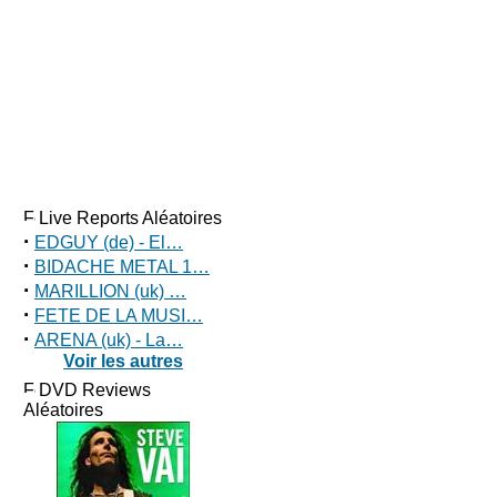
Live Reports Aléatoires
·
EDGUY (de) - El…
·
BIDACHE METAL 1…
·
MARILLION (uk) …
·
FETE DE LA MUSI…
·
ARENA (uk) - La…
Voir les autres
DVD Reviews
Aléatoires