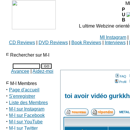
M
P
U
B
L ultime Webzine orienté
MI Instagram
|
CD Reviews
|
DVD Reviews
|
Book Reviews
|
Interviews
|
Rechercher sur M-I
Avancee
|
Aidez-moi
FAQ
Profil
M-I Membres
·
Page d'accueil
toi avoir vidéo gurkkh
·
S'enregistrer
·
Liste des Membres
·
M-I sur Instagram
METAL
·
M-I sur Facebook
·
M-I sur YouTube
·
M-I sur Twitter